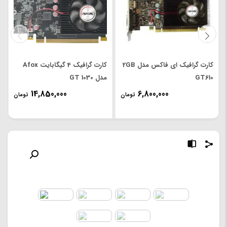
کارت گرافیک ای فاکس مدل 2GB
کارت گرافیک 4 گیگابایت Afox
GT610
مدل GT 1030
14,850,000
6,800,000
تومان
تومان