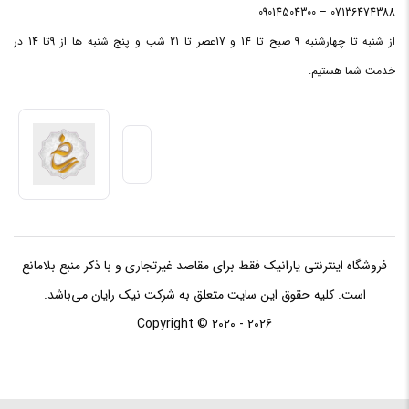
07136474388 – 09014504300
باس
192 بیت
رابط
از شنبه تا چهارشنبه 9 صبح تا 14 و 17عصر تا 21 شب و پنج شنبه ها از 9تا 14 در
خدمت شما هستیم.
فروشگاه اینترنتی یارانیک فقط برای مقاصد غیرتجاری و با ذکر منبع بلامانع
است. کلیه حقوق این سایت متعلق به شرکت نیک رایان می‌باشد.
Copyright © 2020 - 2026