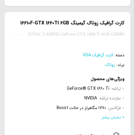
کارت گرافیک زوتاک گیمینگ 16610F-GTX 1660TI 6GB
ZOTAC GAMING GeForce GTX 1660 Ti 6GB GDDR6
دسته:
کارت گرافیک VGA
برند:
زوتاک
ویژگی‌های محصول
تراشه:
GeForce® GTX 1660 Ti
سازنده تراشه:
NVIDIA
فرکانس:
1770 مگاهرتز در حالت Boost
hdmi:
دارد
+ نمایش بیشتر
Display Port:
3 عدد