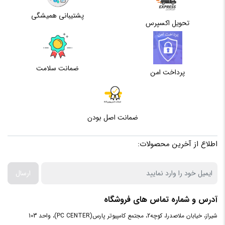
پشتیبانی همیشگی
تحویل اکسپرس
Display
3 عدد
Port
نوع رابط
PCI-E 3.0 x 16
ضمانت سلامت
پرداخت امن
تعداد فن
2 عدد
ضمانت اصل بودن
نسخه
12
DirectX
اطلاع از آخرین محصولات:
نوع
GDDR6
حافظه
ارسال
ظرفیت
آدرس و شماره تماس های فروشگاه
6GB
حافظه
شیراز، خیابان ملاصدرا، کوچه2، مجتمع کامپیوتر پارس(PC CENTER)، واحد 103