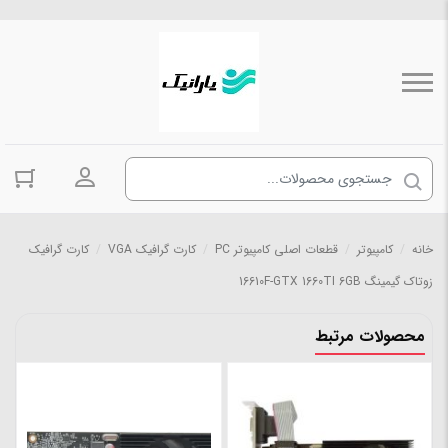
ورود به حسا
خانه
/
کامپیوتر
/
قطعات اصلی کامپیوتر PC
/
کارت گرافیک VGA
/
کارت گرافیک
زوتاک گیمینگ 16610F-GTX 1660TI 6GB
محصولات مرتبط