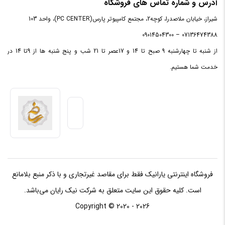
آدرس و شماره تماس های فروشگاه
رزولوشن
شیراز، خیابان ملاصدرا، کوچه2، مجتمع کامپیوتر پارس(PC CENTER)، واحد 103
۷۶۸۰x۴۳۲۰
تصویر
07136474388 – 09014504300
از شنبه تا چهارشنبه 9 صبح تا 14 و 17عصر تا 21 شب و پنج شنبه ها از 9تا 14 در
فضای نصب
دو اسلات
خدمت شما هستیم.
مورد نیاز
نسخه
۱۲
DirectX
DisplayPort
یک عدد
سازنده
Asus
حافظه
فروشگاه اینترنتی یارانیک فقط برای مقاصد غیرتجاری و با ذکر منبع بلامانع
است. کلیه حقوق این سایت متعلق به شرکت نیک رایان می‌باشد.
باس رابط
۱۹۲ بیت
Copyright © 2020 - 2026