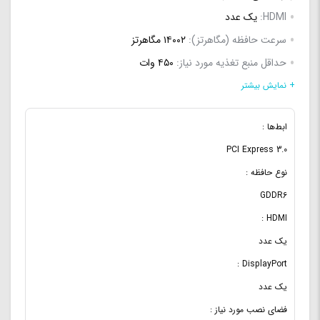
HDMI:
یک عدد
سرعت حافظه (مگاهرتز):
۱۴۰۰۲ مگاهرتز
حداقل منبع تغذیه مورد نیاز:
۴۵۰ وات
DVI-D:
یک عدد
+ نمایش بیشتر
سوکت برق 8 پین PCI-E:
یک عدد
ابط‌ها :
سوکت برق 6 پین PCI-E:
یک عدد
PCI Express 3.0
نسخه OpenGL:
۴.۵
نوع حافظه :
خنک‌ کننده:
فن های لبه دار با تکنواوژی Axial-tech
GDDR6
HDMI :
یک عدد
DisplayPort :
یک عدد
فضای نصب مورد نیاز :