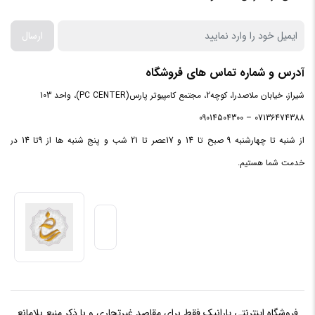
سازنده
ارسال
پردازنده
Intel HD Graphics 630
گرافیکی
آدرس و شماره تماس های فروشگاه
شیراز، خیابان ملاصدرا، کوچه2، مجتمع کامپیوتر پارس(PC CENTER)، واحد 103
نوع
حافظه
07136474388 – 09014504300
DDR3
پشتیبانی
از شنبه تا چهارشنبه 9 صبح تا 14 و 17عصر تا 21 شب و پنج شنبه ها از 9تا 14 در
شده
خدمت شما هستیم.
حداکثر
حافظه
32 گیگابایت
پشتیبانی
شده
نوع بسته
بدون جعبه (TRAY)
بندی
فروشگاه اینترنتی یارانیک فقط برای مقاصد غیرتجاری و با ذکر منبع بلامانع