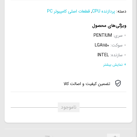
دسته:
پردازنده CPU
,
قطعات اصلی کامپیوتر PC
ویژگی‌های محصول
سری:
PENTIUM
سوکت:
LGA1150
سازنده:
INTEL
تعداد هسته (Core):
2 هسته
+ نمایش بیشتر
تعداد رشته (Thread):
2 رشته
تضمین کیفیت و اصالت کالا
توان مصرفی (TDP):
52 وات
فرکانس کاری:
3.2 گیگاهرتز
سازنده پردازنده گرافیکی:
Intel HD Graphics 630
ناموجود