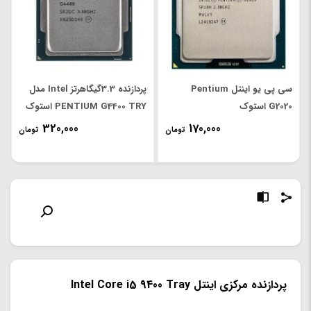
سی پی یو اینتل Pentium
پردازنده 3.3گیگاهرتز Intel مدل
G2020 استوک
PENTIUM G4400 TRY استوک
320,000
170,000
تومان
تومان
پردازنده مرکزی اینتل Intel Core i5 9400 Tray