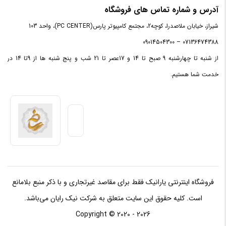
آدرس و شماره تماس های فروشگاه
شیراز، خیابان ملاصدرا، کوچه2، مجتمع کامپیوتر پارس(PC CENTER)، واحد 103
نوع
64 بیتی
پردازنده
07136474388 – 09014504300
از شنبه تا چهارشنبه 9 صبح تا 14 و 17عصر تا 21 شب و پنج شنبه ها از 9تا 14 در
فرکانس
2.90 گیگاهرتز
خدمت شما هستیم.
پایه
فرکانس
4.10 گیگاهرتز
توربو
حافظه
9 مگابایت
Cache
فروشگاه اینترنتی یارانیک فقط برای مقاصد غیرتجاری و با ذکر منبع بلامانع
توان
مصرفی
65 وات
است. کلیه حقوق این سایت متعلق به شرکت نیک رایان می‌باشد.
TDP
Copyright © 2020 - 2026