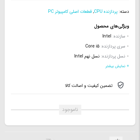
دسته:
پردازنده CPU
,
قطعات اصلی کامپیوتر PC
ویژگی‌های محصول
سازنده:
Intel
سری پردازنده:
Core i5
نسل پردازنده:
نسل نهم Intel
مدل:
9400
+ نمایش بیشتر
معماری پردازنده:
Coffee Lake
تضمین کیفیت و اصالت کالا
لیتوگرافی:
14 نانومتر
سوکت:
Intel LGA 1151
تعداد هسته (Core):
6 هسته
ناموجود