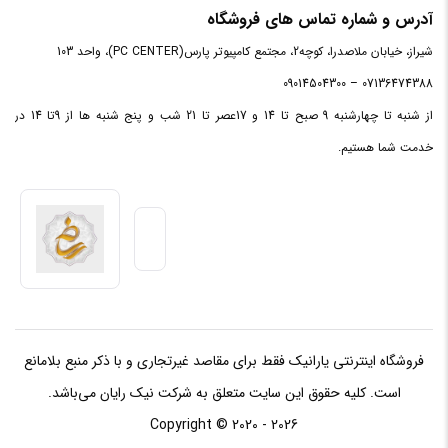
آدرس و شماره تماس های فروشگاه
شیراز، خیابان ملاصدرا، کوچه2، مجتمع کامپیوتر پارس(PC CENTER)، واحد 103
نوع
64 بیتی
پردازنده
07136474388 – 09014504300
از شنبه تا چهارشنبه 9 صبح تا 14 و 17عصر تا 21 شب و پنج شنبه ها از 9تا 14 در
فرکانس
3.60 گیگاهرتز
خدمت شما هستیم.
پایه
فرکانس
4.20 گیگاهرتز
توربو
حافظه
6 مگابایت
Cache
فروشگاه اینترنتی یارانیک فقط برای مقاصد غیرتجاری و با ذکر منبع بلامانع
توان
مصرفی
65 وات
است. کلیه حقوق این سایت متعلق به شرکت نیک رایان می‌باشد.
TDP
Copyright © 2020 - 2026