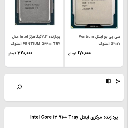
سی پی یو اینتل Pentium
پردازنده 3.3گیگاهرتز Intel مدل
G2020 استوک
PENTIUM G4400 TRY استوک
320,000
170,000
تومان
تومان
پردازنده مرکزی اینتل Intel Core i3 9100 Tray