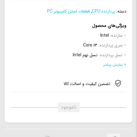
دسته:
پردازنده CPU
,
قطعات اصلی کامپیوتر PC
ویژگی‌های محصول
سازنده:
Intel
سری پردازنده:
Core i3
نسل پردازنده:
نسل نهم Intel
مدل:
9100
+ نمایش بیشتر
معماری پردازنده:
Coffee Lake
تضمین کیفیت و اصالت کالا
لیتوگرافی:
14 نانومتر
سوکت:
Intel LGA 1151
تعداد هسته (Core):
4 هسته‌
ناموجود