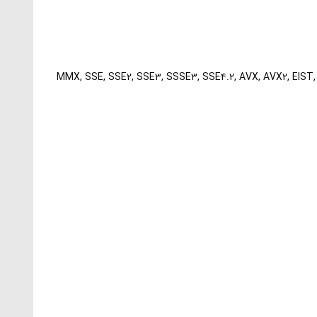
MMX, SSE, SSE۲, SSE۳, SSSE۳, SSE۴.۲, AVX, AVX۲, EIST, In