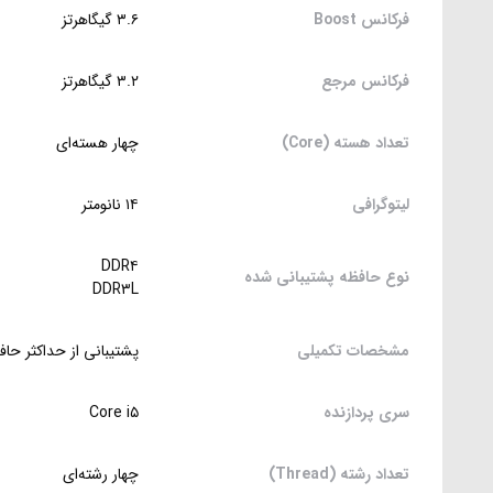
فرکانس Boost
۳.۶ گیگاهرتز
فرکانس مرجع
۳.۲ گیگاهرتز
تعداد هسته (Core)
چهار هسته‌ای
لیتوگرافی
۱۴ نانومتر
DDR۴
نوع حافظه پشتیبانی شده
DDR۳L
مشخصات تکمیلی
پشتیبانی از حداکثر حافظه ۶۴ گیگابایت قابلیت پشتیبانی از DirectX ۱۲ و OpenGL ۴.۴ پشتیبانی از خروجی‌های تصویر VI / VGA
سری پردازنده
Core i۵
تعداد رشته (Thread)
چهار رشته‌ای