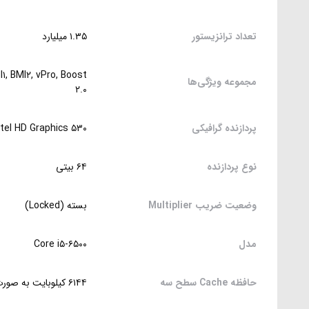
تعداد ترانزیستور
۱.۳۵ میلیارد
۱, BMI۲, vPro, Boost
مجموعه ویژگی‌ها
۲.۰
پردازنده گرافیکی
ntel HD Graphics ۵۳۰
نوع پردازنده
۶۴ بیتی
وضعیت ضریب Multiplier
بسته (Locked)
مدل
Core i۵-۶۵۰۰
حافظه Cache سطح سه
۶۱۴۴ کیلوبایت به صورت اشتراکی