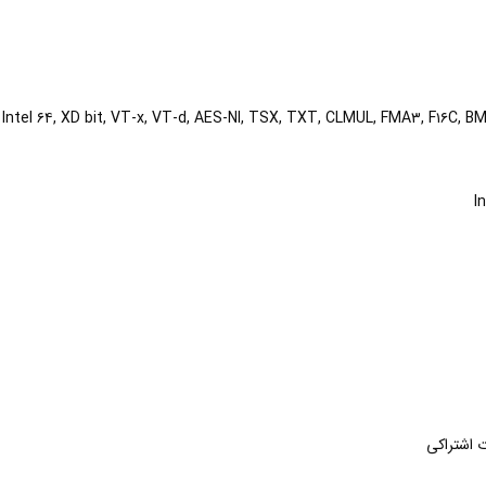
tel ۶۴, XD bit, VT-x, VT-d, AES-NI, TSX, TXT, CLMUL, FMA۳, F۱۶C, BMI
I