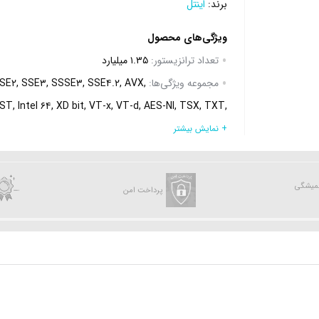
برند:
اینتل
ویژگی‌های محصول
تعداد ترانزیستور:
۱.۳۵ میلیارد
مجموعه ویژگی‌ها:
SE۲, SSE۳, SSSE۳, SSE۴.۲, AVX,
ST, Intel ۶۴, XD bit, VT-x, VT-d, AES-NI, TSX, TXT,
CLMUL, FMA۳, F۱۶C, BMI۱, BMI۲, vPro, Boost ۲.۰
+ نمایش بیشتر
پردازنده گرافیکی:
Intel HD Graphics ۵۳۰
نوع پردازنده:
۶۴ بیتی
همیشگی
پرداخت امن
وضعیت ضریب Multiplier:
بسته (Locked)
مدل:
Core i۵-۶۵۰۰
حافظه Cache سطح سه:
۶۱۴۴ کیلوبایت به صورت اشتراکی
حافظه Cache سطح دو:
۲۵۶ کیلوبایت به ازای هر هسته