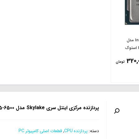
پردازنده 3.3گیگاهرتز Intel مدل
320,
تومان
پردازنده مرکزی اینتل سری Skylake مدل Core i5-6500
دسته:
پردازنده CPU
,
قطعات اصلی کامپیوتر PC