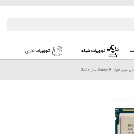
ت
تجهیزات شبکه
تجهیزات اداری
Sandy Br مدل G850