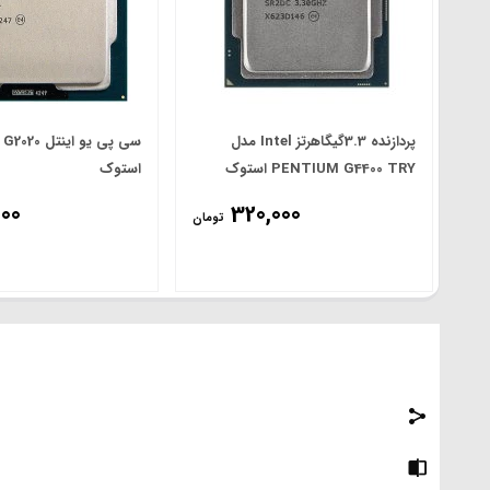
پردازنده 3.3گیگاهرتز Intel مدل
سی پی یو این
PENTIUM G4400 TRY استوک
استوک
000
320,000
تومان