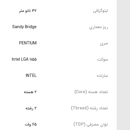
لیتوگرافی
32 نانو متر
ریز معماری
Sandy Bridge
سری
PENTIUM
سوکت
Intel LGA 1155
سازنده
INTEL
تعداد هسته (Core)
2 هسته
تعداد رشته (Thread)
2 رشته
توان مصرفی (TDP)
65 وات