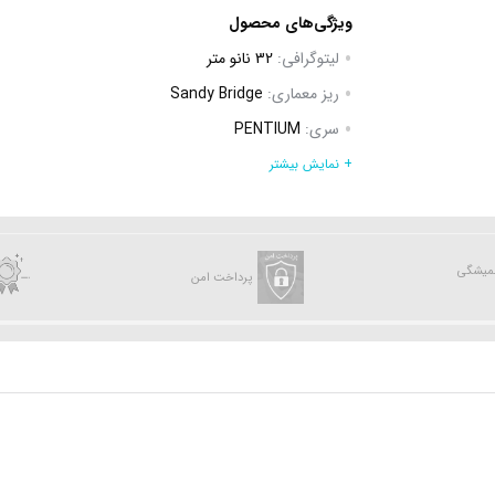
ویژگی‌های محصول
لیتوگرافی:
32 نانو متر
ریز معماری:
Sandy Bridge
سری:
PENTIUM
سوکت:
Intel LGA 1155
+ نمایش بیشتر
سازنده:
INTEL
تعداد هسته (Core):
2 هسته
تعداد رشته (Thread):
2 رشته
همیشگی
پرداخت امن
توان مصرفی (TDP):
65 وات