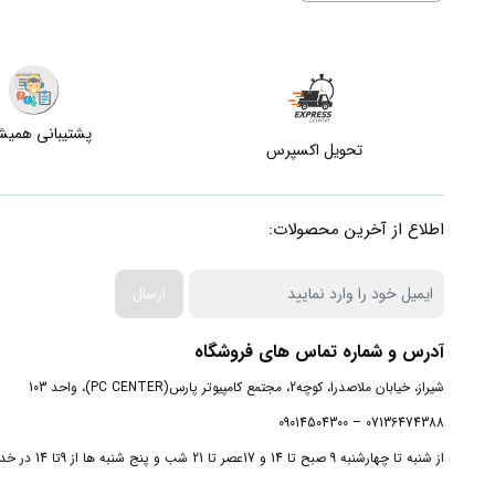
پشتیبانی همی
تحویل اکسپرس
اطلاع از آخرین محصولات:
ارسال
آدرس و شماره تماس های فروشگاه
شیراز، خیابان ملاصدرا، کوچه2، مجتمع کامپیوتر پارس(PC CENTER)، واحد 103
07136474388 – 09014504300
از شنبه تا چهارشنبه 9 صبح تا 14 و 17عصر تا 21 شب و پنج شنبه ها از 9تا 14 در خدمت شما هستیم.