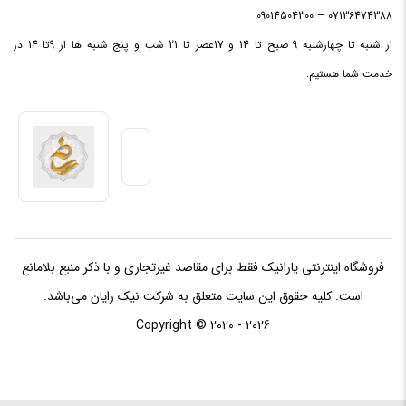
سری
Core i۵
07136474388 – 09014504300
پردازنده
از شنبه تا چهارشنبه 9 صبح تا 14 و 17عصر تا 21 شب و پنج شنبه ها از 9تا 14 در
خدمت شما هستیم.
ریز
Comet Lake
معماری
توان
مصرفی
۶۵ وات
(TDP)
فرکانس
۲.۹ گیگاهرتز
مرجع
فروشگاه اینترنتی یارانیک فقط برای مقاصد غیرتجاری و با ذکر منبع بلامانع
است. کلیه حقوق این سایت متعلق به شرکت نیک رایان می‌باشد.
تعداد
هسته
شش هسته‌ای
Copyright © 2020 - 2026
(Core)
لیتوگرافی
۱۴ نانومتر