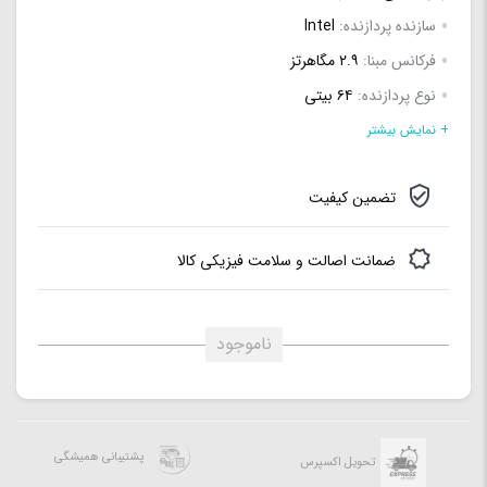
سازنده پردازنده:
Intel
فرکانس مبنا:
۲.۹ مگاهرتز
نوع پردازنده:
۶۴ بیتی
وضعیت ضریب Multiplier:
بسته (Locked)
+ نمایش بیشتر
مدل:
۱۰۴۰۰
تضمین کیفیت
حافظه Cache سطح یک:
۱۲ کیلوبایت به ازای هر هسته
ضریب Multiplier:
۲۹
ضمانت اصالت و سلامت فیزیکی کالا
سوکت:
Intel LGA ۱۲۰۰
ناموجود
پشتیبانی همیشگی
تحویل اکسپرس