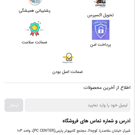
۶۴ بیتی
پردازنده
پشتیبانی همیشگی
تحویل اکسپرس
وضعیت
ضریب
بسته (Locked)
Multiplier
ضمانت سلامت
پرداخت امن
مدل
۱۰۴۰۰
حافظه
ضمانت اصل بودن
Cache
۱۲ کیلوبایت به ازای هر هسته
سطح یک
اطلاع از آخرین محصولات:
ضریب
۲۹
Multiplier
ارسال
سوکت
Intel LGA ۱۲۰۰
آدرس و شماره تماس های فروشگاه
شیراز، خیابان ملاصدرا، کوچه2، مجتمع کامپیوتر پارس(PC CENTER)، واحد 103