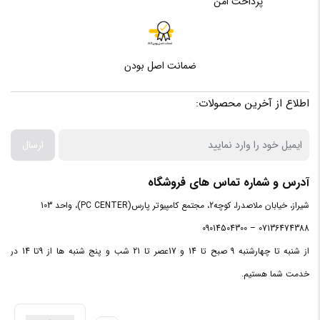
پرداخت امن
هارد دیسک اکسترنال باعث می‌شود تا بتوان برای حمل و نقل
اطلاعات دیجیتال با حجم زیاد مشکلی نداشته باشید.
ضمانت اصل بودن
اطلاع از آخرین محصولات:
ارسال
آدرس و شماره تماس های فروشگاه
شیراز، خیابان ملاصدرا، کوچه2، مجتمع کامپیوتر پارس(PC CENTER)، واحد 103
07136474388 – 09014504300
از شنبه تا چهارشنبه 9 صبح تا 14 و 17عصر تا 21 شب و پنج شنبه ها از 9تا 14 در
خدمت شما هستیم.