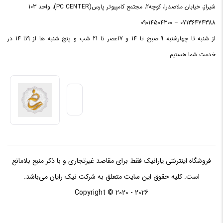
به‌کاررفته در HD720 توسط یک درپوش سیلیکونی پوشانده می‌شود تا
شیراز، خیابان ملاصدرا، کوچه2، مجتمع کامپیوتر پارس(PC CENTER)، واحد 103
آب و خاک نتواند به درون هارد نفوذ کند. این هارداکسترنال در چهار
07136474388 – 09014504300
رنگ آبی، قرمز، مشکی و زرد تولید شده و در ظرفیت‌های یک، دو،
از شنبه تا چهارشنبه 9 صبح تا 14 و 17عصر تا 21 شب و پنج شنبه ها از 9تا 14 در
سه و چهار ترابایت قابل تهیه است. گفتنی است که ظرفیت ۳ ترابایت
خدمت شما هستیم.
در رنگ‌های آبی، قرمز و مشکی و ظرفیت ۴ ترابایت، تنها در رنگ
مشکی ارائه می‌شود و باقی ظرفیت‌ها در تمام رنگ‌ها عرضه شده‌اند.
فروشگاه اینترنتی یارانیک فقط برای مقاصد غیرتجاری و با ذکر منبع بلامانع
است. کلیه حقوق این سایت متعلق به شرکت نیک رایان می‌باشد.
Copyright © 2020 - 2026