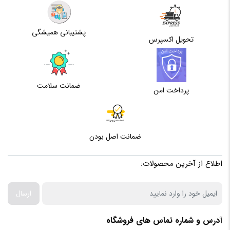
به هارد مانع از آسیب‌رسیدن به اطلاعات هارد می‌شود؛ همچنین
قدرت هارد HD720 در جذب و دفع ضربه آن‌قدر خوب بوده که
پشتیبانی همیشگی
استاندارد نظامی MIL-STD-810G 516.6 هم به آن تعلق گرفته است.
تحویل اکسپرس
تمام شکاف‌ها و درزهای بدنه‌ی هارد به طرزی پوشانده شده‌اند که
قطرات آب و ذرات گردوغبار نمی‌توانند به درون محصول نفوذ کنند.
ضمانت سلامت
این ویژگی، هارد HD720 را موفق به دریافت استاندارد IP68 کرده
پرداخت امن
‌است. اتصال هارداکسترنال HD720 با استفاده از کابل USB برقرار
می‌شود که می‌تواند با سرعت زیاد، اطلاعات شما را جابه‌جا کند. این
ضمانت اصل بودن
هارد یک‌ترابایتی با سیستم‌عامل‌های ویندوز XP/Vista/7/8/8.1/10،
مکینتاش ۱۰٫۶ و بعد از آن، لینوکس کرنل ۲٫۶ و بعد از آن قابل کارکردن
اطلاع از آخرین محصولات:
است. طول، عرض و ضخامت آن به ترتیب ۱۳۳، ۹۸ و ۲۱ میلی‌متر و
وزن ۲۷۰گرم است. برای استفاده از سرعت زیاد رابط USB 3.1، باید
ارسال
این پورت را در کامپیوتر یا لپ‌تاپ‌تان داشته باشید؛ درغیراین‌صورت،
آدرس و شماره تماس های فروشگاه
هارد با سرعت استانداردهای پایین‌تر کار خواهد کرد. پورت USB