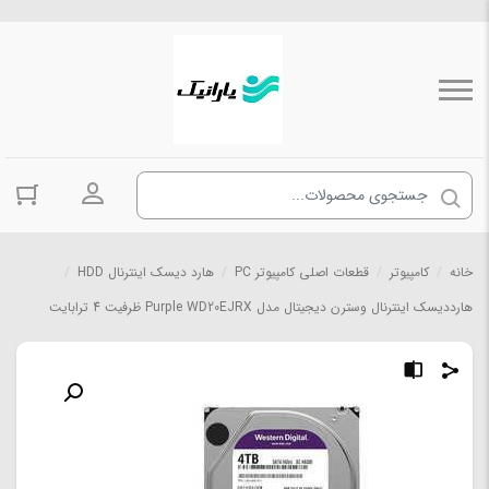
ورود به حسا
خانه
/
کامپیوتر
/
قطعات اصلی کامپیوتر PC
/
هارد دیسک اینترنال HDD
/
هارددیسک اینترنال وسترن دیجیتال مدل Purple WD20EJRX ظرفیت 4 ترابایت