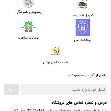
پشتیبانی همیشگی
بافر
تحویل اکسپرس
(حافظه
64 مگابایت
کش)
سایز هد
3.5 اینچ
ضمانت سلامت
پرداخت امن
فرمت
Advanced Format
ضمانت اصل بودن
سرعت
5400 دور در دقیقه
چرخش
اطلاع از آخرین محصولات:
توان
4.4 وات در حالت خواندن / نوشتن
مصرفی
ارسال
آدرس و شماره تماس های فروشگاه
نوع رابط
SATA 3.0
شیراز، خیابان ملاصدرا، کوچه2، مجتمع کامپیوتر پارس(PC CENTER)، واحد 103