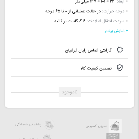
ابعاد:
26 × 101 × 147 میلی‌متر
درجه حرارت:
در حالت عملیاتی از 0 تا 65 درجه
سرعت انتقال اطلاعات:
6 گیگابیت یر ثانیه
بافر (حافظه کش):
64 مگابایت
+ نمایش بیشتر
سایز هد:
3.5 اینچ
گارانتی الماس رایان ایرانیان
فرمت:
Advanced Format
سرعت چرخش:
5400 دور در دقیقه
تضمین کیفیت کالا
توان مصرفی:
4.4 وات در حالت خواندن / نوشتن
ناموجود
پشتیبانی همیشگی
تحویل اکسپرس