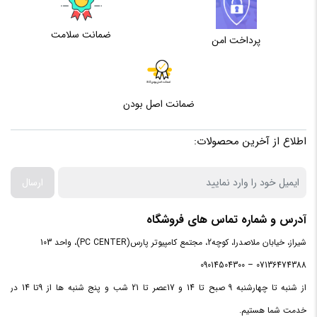
شوک
ضمانت سلامت
پرداخت امن
مقاوم در
برابر
می باشد
ضربه
ضمانت اصل بودن
مقاوم در
برابر
می باشد
لغزش
اطلاع از آخرین محصولات:
مقاوم در
ارسال
برابر
می باشد
گردوغبار
آدرس و شماره تماس های فروشگاه
شیراز، خیابان ملاصدرا، کوچه2، مجتمع کامپیوتر پارس(PC CENTER)، واحد 103
07136474388 – 09014504300
از شنبه تا چهارشنبه 9 صبح تا 14 و 17عصر تا 21 شب و پنج شنبه ها از 9تا 14 در
خدمت شما هستیم.