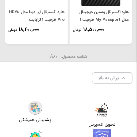
نوع
قابل حمل
حافظه
هارد اکسترنال وسترن دیجیتال
هارد اکسترنال ای دیتا مدل HD710
مدل My Passport ظرفیت 1
Pro ظرفیت 1 ترابایت
نوع
باسیم
ترابایت
18,400,000
18,500,000
اتصال
تومان
تومان
نوع رابط
USB 2.0 ، USB 3.0
شناسه محصول: A80 1
مقاومت
در برابر
می باشد
آب
پرش به بالا
مقاوم در
برابر
نمی باشد
خش
پشتیبانی همیشگی
تحویل اکسپرس
مقاوم در
برابر
می باشد