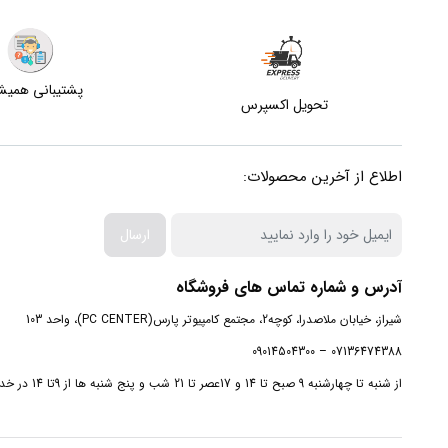
پشتیبانی همی
تحویل اکسپرس
اطلاع از آخرین محصولات:
ارسال
آدرس و شماره تماس های فروشگاه
شیراز، خیابان ملاصدرا، کوچه2، مجتمع کامپیوتر پارس(PC CENTER)، واحد 103
07136474388 – 09014504300
از شنبه تا چهارشنبه 9 صبح تا 14 و 17عصر تا 21 شب و پنج شنبه ها از 9تا 14 در خدمت شما هستیم.