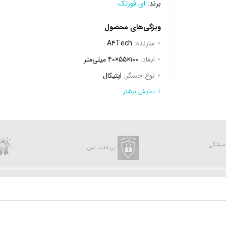
برند:
ای فورتک
ویژگی‌های محصول
سازنده:
A4Tech
ابعاد:
100×55×40 میلی‌متر
نوع حسگر:
اپتیکال
نوع رابط:
پورت USB
+ نمایش بیشتر
سازگار با سیستم‌عامل‌های:
WINDOWS
نوع اتصال ماوس:
بی سیم
صدای کلید ها:
بدون صدا (سایلنت)
همیشگی
پرداخت امن