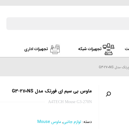
ت
تجهیزات شبکه
تجهیزات اداری
دل G3-270NS
ماوس بی سیم ای فورتک مدل G3-270NS
A4TECH Mouse G3-270N
دسته:
لوازم جانبی
,
ماوس Mouse