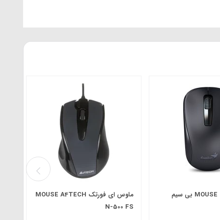
ماوس ب
MO بی سیم
ماوس ای فورتک MOUSE A4TECH
N-500 FS