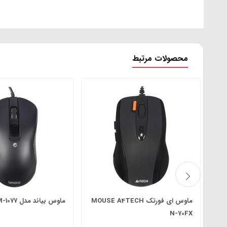
محصولات مرتبط
ماوس ای فورتک MOUSE A4TECH
ماوس بیاند مدل BM-1077
N-70FX