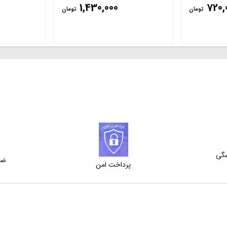
1,430,000
720,
تومان
تومان
شگی
ضم
پرداخت امن