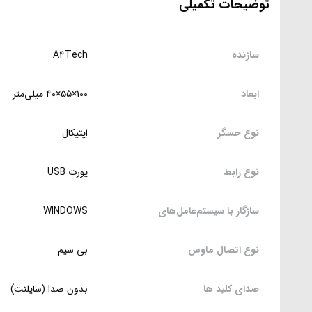
توضیحات تکمیلی
سازنده
A4Tech
ابعاد
100×55×40 میلی‌متر
نوع حسگر
اپتیکال
نوع رابط
پورت USB
سازگار با سیستم‌عامل‌های
WINDOWS
نوع اتصال ماوس
بی سیم
صدای کلید ها
بدون صدا (سایلنت)