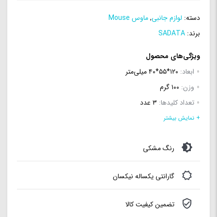
دسته:
لوازم جانبی
,
ماوس Mouse
برند:
SADATA
ویژگی‌های محصول
ابعاد:
۱۲۰*۵۵*۴۰ میلی‌متر
وزن:
۱۰۰ گرم
تعداد کلیدها:
۳ عدد
کلید روشن و خاموش:
دارد
+ نمایش بیشتر
نوع اتصال:
بی سیم
رنگ مشکی
نوع رابط:
دانگل USB
فرکانس:
2.4GHz
گارانتی یکساله نیکسان
برد ماوس:
۱۰ متر
تضمین کیفیت کالا