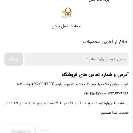
فرکانس
2.4GHz
برد ماوس
۱۰ متر
ضمانت اصل بودن
نوع حسگر
اپتیکال
اطلاع از آخرین محصولات:
محدوده دقت
۸۰۰ تا ۱۶۰۰
ارسال
دقت
1000 DPI
آدرس و شماره تماس های فروشگاه
شیراز، خیابان ملاصدرا، کوچه2، مجتمع کامپیوتر پارس(PC CENTER)، واحد 103
ضربه‌پذیری
تا ۳ میلیون کلیک
کلیدها
07136474388 – 09014504300
از شنبه تا چهارشنبه 9 صبح تا 14 و 17عصر تا 21 شب و پنج شنبه ها از 9تا 14 در
عداد باتری
یک عدد باتری نیم‌قلمی
خدمت شما هستیم.
قابلیت کارکردن
بله