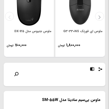
ماوس ای فورتک G3-330NS
ماوس جنیوس مدل DX-125
700,000
1,800,000
تومان
تومان
ماوس بی‌سیم سادیتا مدل SM-55W