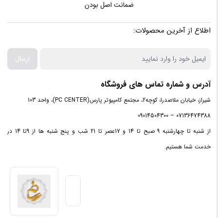
نوع حافظه
ضمانت اصل بودن
پشتیبانی
DDR4
شده
اطلاع از آخرین محصولات:
پروفایل
دارد
ارسال
حافظه XMP
آدرس و شماره تماس های فروشگاه
حداکثر
حافظه
شیراز، خیابان ملاصدرا، کوچه2، مجتمع کامپیوتر پارس(PC CENTER)، واحد 103
64 گیگابایت
پشتیبانی
07136474388 – 09014504300
شده
از شنبه تا چهارشنبه 9 صبح تا 14 و 17عصر تا 21 شب و پنج شنبه ها از 9تا 14 در
خدمت شما هستیم.
استانداردهای
2133 ، 2400 ، 2666
حافظه
پیکر بندی
دو کاناله
حافظه