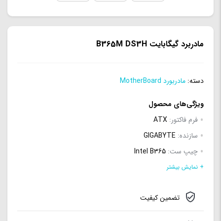
مادربرد گیگابایت B365M DS3H
دسته:
مادربورد MotherBoard
ویژگی‌های محصول
فرم فاکتور:
ATX
سازنده:
GIGABYTE
چیپ ست:
Intel B365
نوع سوکت پردازنده:
Intel LGA 1151
+ نمایش بیشتر
پشتیبانی از RAID:
Raid 0
,
Raid 1
,
Raid 10
,
Raid 5
تضمین کیفیت
تعداد سوکت پردازنده:
1 عدد
نوع حافظه پشتیبانی شده:
DDR4