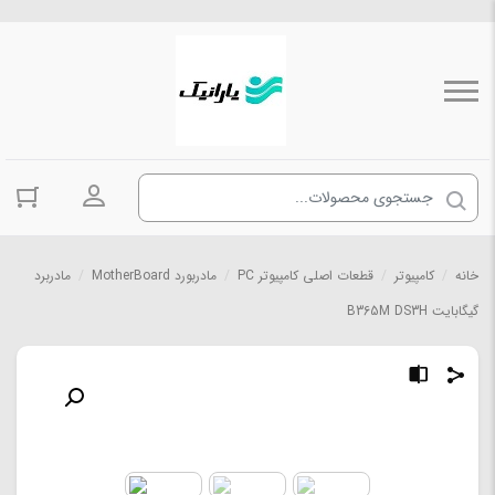
ورود به حسا
خانه
/
کامپیوتر
/
قطعات اصلی کامپیوتر PC
/
مادربورد MotherBoard
/
مادربرد
گیگابایت B365M DS3H