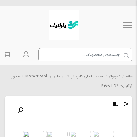
ورود به حسا
خانه
/
کامپیوتر
/
قطعات اصلی کامپیوتر PC
/
مادربورد MotherBoard
/
مادربرد
گیگابایت B365 HD3