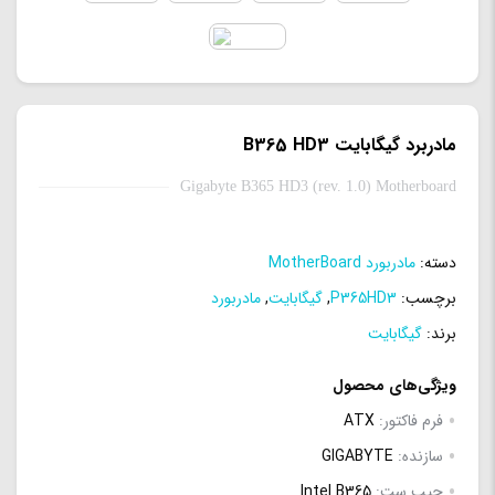
مادربرد گیگابایت B365 HD3
Gigabyte B365 HD3 (rev. 1.0) Motherboard
دسته:
مادربورد MotherBoard
برچسب:
P365HD3
,
گیگابایت
,
مادربورد
برند:
گیگابایت
ویژگی‌های محصول
فرم فاکتور:
ATX
سازنده:
GIGABYTE
چیپ ست:
Intel B365