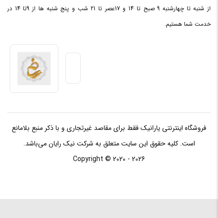
پروفایل
از شنبه تا چهارشنبه 9 صبح تا 14 و 17عصر تا 21 شب و پنج شنبه ها از 9تا 14 در
دارد
حافظه XMP
خدمت شما هستیم.
حداکثر
حافظه
64 گیگابایت
پشتیبانی
شده
استانداردهای
2133 ، 2400 ، 2666
حافظه
فروشگاه اینترنتی یارانیک فقط برای مقاصد غیرتجاری و با ذکر منبع بلامانع
پیکر بندی
است. کلیه حقوق این سایت متعلق به شرکت نیک رایان می‌باشد.
دو کاناله
حافظه
Copyright © 2020 - 2026
تعداد اسلات
4 عدد
حافظه
اسلات PCI