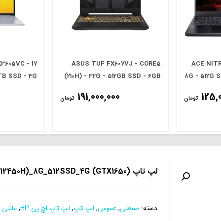
3605VC - I7
ASUS TUF FX607VJ - CORE5
(ACE NITR
1TB SSD - 4G
(210H) - 32G - 512GB SSD - 6GB
8G - 512G 
 - 16.0' FHD
(RTX 3050) - 16.0' FHD
191,000,000
125,
تومان
تومان
لپ تاپ HP VICTUS CORE I5 (12450H)_8G_512SSD_4G (GTX1650)
دسته:
صنعتی
,
عمومی
,
لپ تاپ
,
لپ تاپ اچ پی HP
,
مالتی 