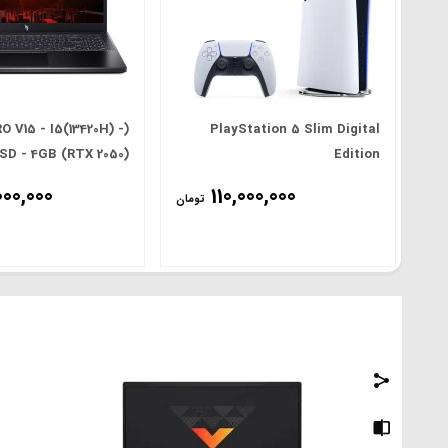
O V15 - I5(13420H) -
PlayStation 5 Slim Digital
SSD - 4GB (RTX 2050)
Edition
- 15.6' FHD(165Hz
000,000
110,000,000
تومان