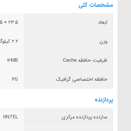
مشخصات کلی
ابعاد
۲۳.۵ × ۲۵۵ × ۳۵۷.۹ میلی‌متر
وزن
۲.۲ کیلوگرم
ظرفیت حافظه Cache
12MB
حافظه اختصاصی گرافیک
4G
پردازنده
سازنده پردازنده مرکزی
IINTEL