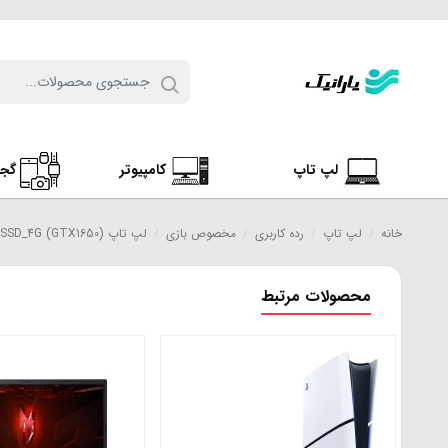
لپ تاپ
کامپیوتر
گج
خانه
/
لپ تاپ
/
رده کاربری
/
مخصوص بازی
/
لپ تاپ HP VICTUS CORE I5 (12450H)_8G_512SSD_4G (GTX1650)
محصولات مرتبط