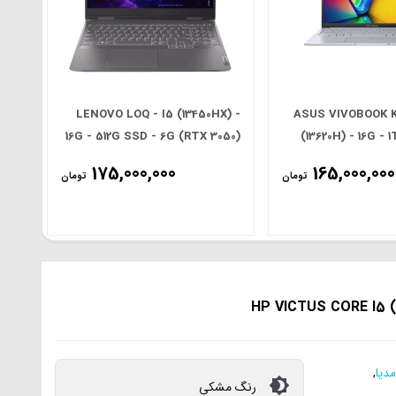
LENOVO LOQ - I5 (13450HX) -
ASUS VIVOBOOK K
16G - 512G SSD - 6G (RTX 3050)
(13620H) - 16G - 
- 15.6' FHD
(RTX 3050)
175,000,000
165,000,000
تومان
تومان
مدیا
,
رنگ مشکی