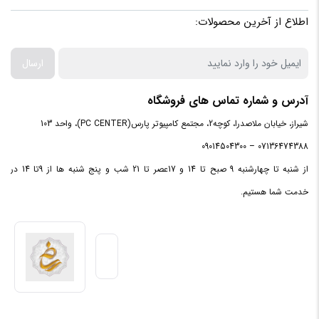
سازنده
انگشت و پورت‌های مختلف از ویژگی‌های این محصول است که این
اطلاع از آخرین محصولات:
پردازنده
INTEL
تعدد پورت شما را تا حد زیادی از خرید مبدل بی‌نیاز خواهد کرد.
مرکزی
ارسال
سری
آدرس و شماره تماس های فروشگاه
پردازنده
CORE I5-1135G7
شیراز، خیابان ملاصدرا، کوچه2، مجتمع کامپیوتر پارس(PC CENTER)، واحد 103
مرکزی
07136474388 – 09014504300
از شنبه تا چهارشنبه 9 صبح تا 14 و 17عصر تا 21 شب و پنج شنبه ها از 9تا 14 در
فرکانس
خدمت شما هستیم.
پردازنده
2.4GH
مرکزی
ظرفیت
حافظه
8MB