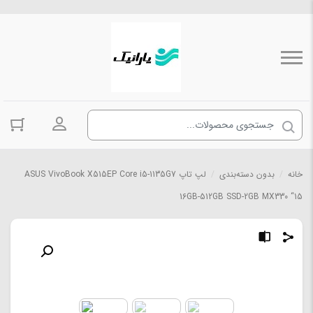
ورود به حسا
خانه
/
بدون دسته‌بندی
/
لپ تاپ ASUS VivoBook X515EP Core i5-1135G7
16GB-512GB SSD-2GB MX330 “15