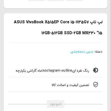
لپ تاپ ASUS VivoBook X515EP Core i5-1135G7
16GB-512GB SSD-2GB MX330 “15
دسته:
بدون دسته‌بندی
رنگ نقره ای18octagram-outlineماه گارانتی یکپارچه
تضمین کیفیت و اصالت کالا
ناموجود