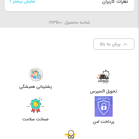
نظرات کاربران
نمایش بیشتر
ابعاد
19.9×235.3×359.8
هنوز بررسی‌ای ثبت نشده است.
شناسه محصول: m3500
اولین کسی باشید که دیدگاهی می نویسد “لپ تاپ ASUS
وزن
1.6KG
M3500QC RYZEN 7(5800H)_16G_512SSD_4G RTX
پرش به بالا
3050”
ظرفیت
برای فرستادن دیدگاه، باید
وارد شده
باشید.
حافظه
16
Cache
پشتیبانی همیشگی
حافظه
تحویل اکسپرس
اختصاصی
4G
گرافیک
ضمانت سلامت
پرداخت امن
پردازنده