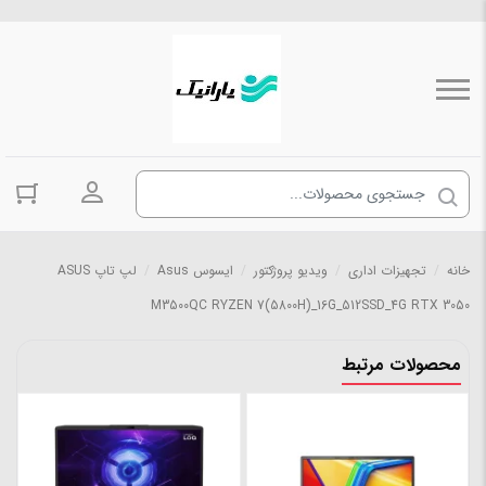
ورود به حسا
خانه
/
تجهیزات اداری
/
ویدیو پروژکتور
/
ایسوس Asus
/
لپ تاپ ASUS
M3500QC RYZEN 7(5800H)_16G_512SSD_4G RTX 3050
محصولات مرتبط