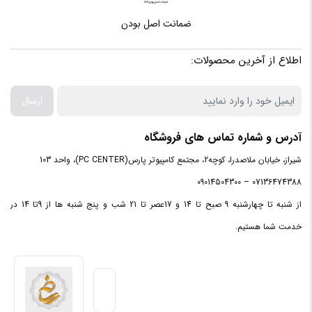
سازنده
ضمانت اصل بودن
پردازنده
AMD
اطلاع از آخرین محصولات:
مرکزی
ارسال
سری
پردازنده
RYZEN 7 (5800)
آدرس و شماره تماس های فروشگاه
مرکزی
شیراز، خیابان ملاصدرا، کوچه2، مجتمع کامپیوتر پارس(PC CENTER)، واحد 103
07136474388 – 09014504300
فرکانس
از شنبه تا چهارشنبه 9 صبح تا 14 و 17عصر تا 21 شب و پنج شنبه ها از 9تا 14 در
پردازنده
3.2GHZ_4.4GHZ
خدمت شما هستیم.
مرکزی
ظرفیت