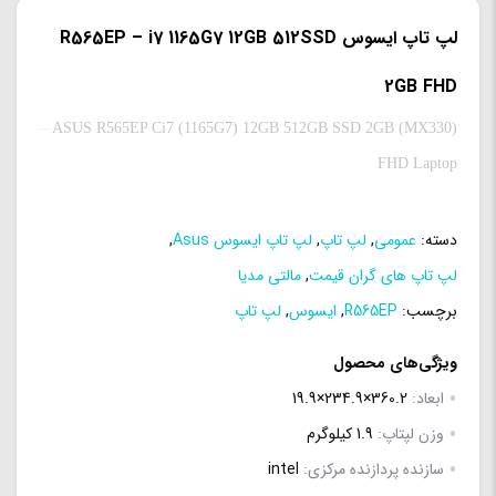
لپ تاپ ایسوس R565EP – i7 1165G7 12GB 512SSD
2GB FHD
ASUS R565EP Ci7 (1165G7) 12GB 512GB SSD 2GB (MX330)
FHD Laptop
دسته:
عمومی
,
لپ تاپ
,
لپ تاپ ایسوس Asus
,
لپ تاپ های گران قیمت
,
مالتی مدیا
برچسب:
R565EP
,
ایسوس
,
لپ تاپ
ویژگی‌های محصول
ابعاد:
360.2×234.9×19.9
وزن لپتاپ:
1.9 کیلوگرم
سازنده پردازنده مرکزی:
intel