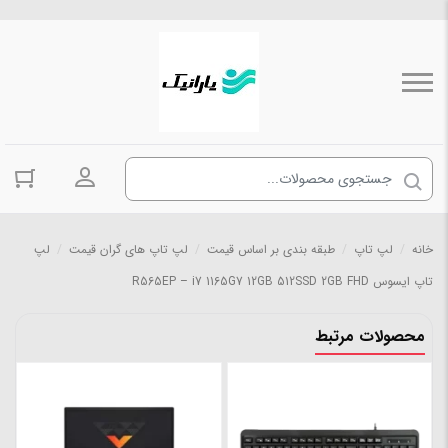
ورود به حسا
خانه
/
لپ تاپ
/
طبقه بندی بر اساس قیمت
/
لپ تاپ های گران قیمت
/
لپ
تاپ ایسوس R565EP – i7 1165G7 12GB 512SSD 2GB FHD
محصولات مرتبط