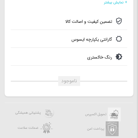
ظرفیت حافظه Cache:
8 مگابایت
+ نمایش بیشتر
نوع حافظه RAM:
DDR4
تضمین کیفیت و اصالت کالا
نوع حافظه داخلی:
SSD
ظرفیت حافظه:
512SSD
گارانتی یکپارچه ایسوس
سازنده پردازنده گرافیکی:
NVIDIA
رنگ خاکستری
ناموجود
پشتیبانی همیشگی
تحویل اکسپرس
ضمانت سلامت
پرداخت امن