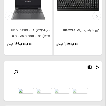
کیبورد باسیم بیاند BK-4765
HP VICTUS - I5 (13420H) -
16G - 512G SSD - 6G (RTX
4050) - 15.6' FHD
168,000,000
1,150,000
تومان
تومان