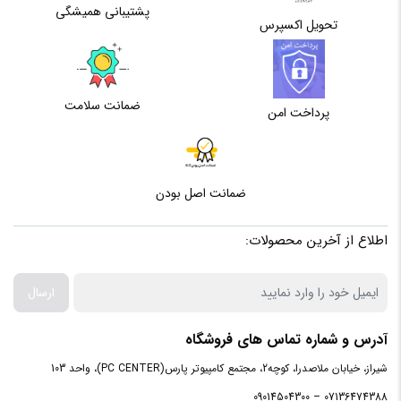
پشتیبانی همیشگی
حافظه
تحویل اکسپرس
اختصاصی
2 گیگابایت
گرافیک
ضمانت سلامت
پرداخت امن
پردازنده
سازنده
ضمانت اصل بودن
پردازنده
intel
اطلاع از آخرین محصولات:
مرکزی
ارسال
سری
پردازنده
Core i7 | 1165G7
آدرس و شماره تماس های فروشگاه
مرکزی
شیراز، خیابان ملاصدرا، کوچه2، مجتمع کامپیوتر پارس(PC CENTER)، واحد 103
07136474388 – 09014504300