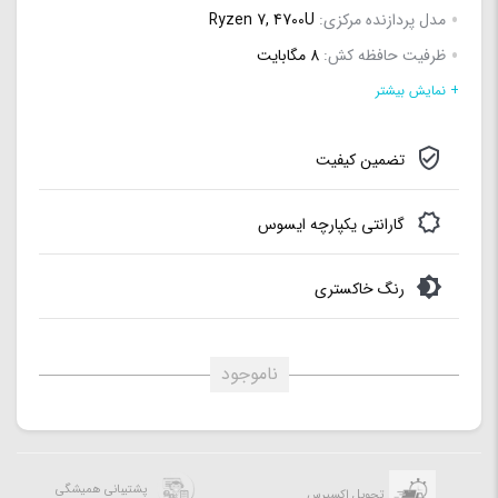
مدل پردازنده مرکزی:
Ryzen 7, 4700U
ظرفیت حافظه کش:
8 مگابایت
ظرفیت حافظه رم:
8 گیگابایت
+ نمایش بیشتر
مدل گرافیک:
AMD RX VEGA 7
تضمین کیفیت
اندازه صفحه نمایش:
14
نوع صفحه نمایش:
Full HD (1920×1080) IPS
گارانتی یکپارچه ایسوس
رنگ خاکستری
ناموجود
پشتیبانی همیشگی
تحویل اکسپرس