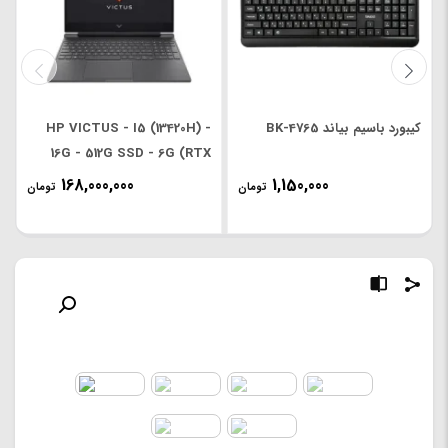
کیبورد باسیم بیاند BK-4765
HP VICTUS - I5 (13420H) -
16G - 512G SSD - 6G (RTX
4050) - 15.6' FHD
168,000,000
1,150,000
تومان
تومان