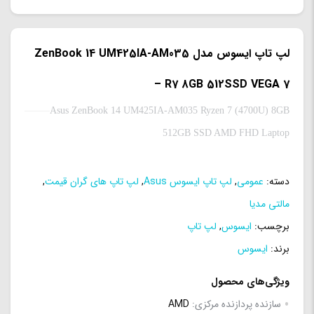
لپ تاپ ایسوس مدل ZenBook 14 UM425IA-AM035
– R7 8GB 512SSD VEGA 7
Asus ZenBook 14 UM425IA-AM035 Ryzen 7 (4700U) 8GB
512GB SSD AMD FHD Laptop
دسته:
عمومی
,
لپ تاپ ایسوس Asus
,
لپ تاپ های گران قیمت
,
مالتی مدیا
برچسب:
ایسوس
,
لپ تاپ
برند:
ایسوس
ویژگی‌های محصول
سازنده پردازنده مرکزی:
AMD