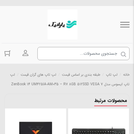
ورود به حسا
خانه
/
لپ تاپ
/
طبقه بندی بر اساس قیمت
/
لپ تاپ های گران قیمت
/
لپ
تاپ ایسوس مدل ZenBook 14 UM425IA-AM035 – R7 8GB 512SSD VEGA 7
محصولات مرتبط