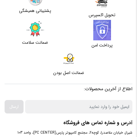
فرکانس
4.6 گیگاهرتز
پشتیبانی همیشگی
توربو
تحویل اکسپرس
حافظه
12 مگابایت
Cache
ضمانت سلامت
پرداخت امن
گرافیک
Intel UHD Graphics for 13th Gen
پردازنده
ضمانت اصل بودن
ظرفیت
8 گیگابایت
حافظه رم
اطلاع از آخرین محصولات:
نوع
DDR5
ارسال
حافظه رم
آدرس و شماره تماس های فروشگاه
حافظه
SSD
داخلی
شیراز، خیابان ملاصدرا، کوچه2، مجتمع کامپیوتر پارس(PC CENTER)، واحد 103