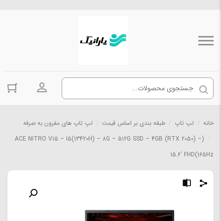
ورود به حسا
خانه
/
لپ تاپ
/
طبقه بندی بر اساس قیمت
/
لپ تاپ های مقرون به صرفه
(ACE NITRO V15 – I5(13420H) – 8G – 512G SSD – 4GB (RTX 2050) –
/
15.6′ FHD(165Hz