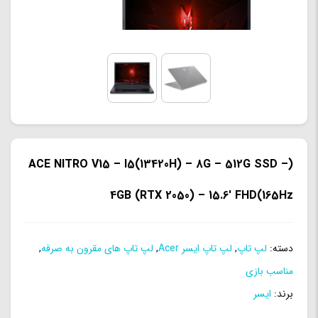
(ACE NITRO V15 – I5(13420H) – 8G – 512G SSD –
4GB (RTX 2050) – 15.6′ FHD(165Hz
دسته:
لپ تاپ
,
لپ تاپ ایسر Acer
,
لپ تاپ های مقرون به صرفه
,
مناسب بازی
برند:
ایسر