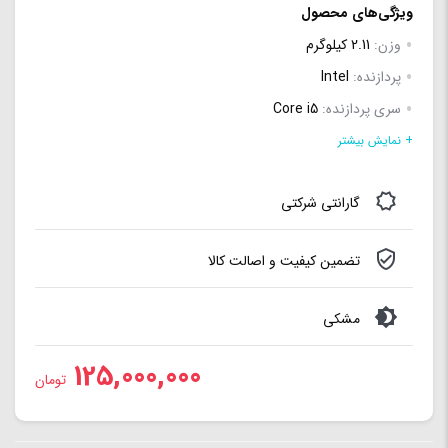
ویژگی‌های محصول
وزن:
2.11 کیلوگرم
پردازنده:
Intel
سری پردازنده:
Core i5
مدل:
13420H
+ نمایش بیشتر
سری:
Raptor Lake
گارانتی شرکتی
تعداد هسته (Core):
8 هسته
تعداد رشته (Thread):
12 رشته
تضمین کیفیت و اصالت کالا
فرکانس پایه:
2.1 گیگاهرتز
مشکی
125,000,000
تومان