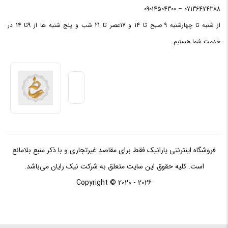
07136474388 – 09014504300
ظرفیت
از شنبه تا چهارشنبه 9 صبح تا 14 و 17عصر تا 21 شب و پنج شنبه ها از 9تا 14 در
حافظه
512 گیگابایت
داخلی
خدمت شما هستیم.
پردازنده
Nvidia
گرافیکی
مدل
پردازنده
GeForce RTX 2050
گرافیکی
فروشگاه اینترنتی یارانیک فقط برای مقاصد غیرتجاری و با ذکر منبع بلامانع
ظرفیت
است. کلیه حقوق این سایت متعلق به شرکت نیک رایان می‌باشد.
حافظه
4 گیگابایت
گرافیکی
Copyright © 2020 - 2026
نوع
حافظه
GDDR6
گرافیک