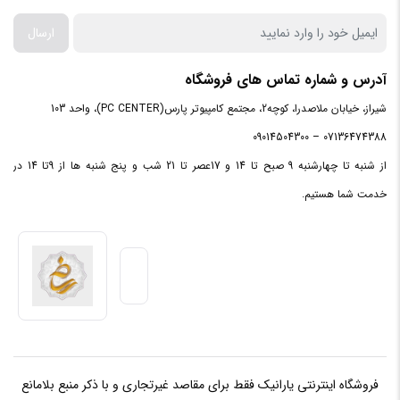
فرکانس
800
RAM
ارسال
ظرفیت
آدرس و شماره تماس های فروشگاه
هر
2 گیگابایت
شیراز، خیابان ملاصدرا، کوچه2، مجتمع کامپیوتر پارس(PC CENTER)، واحد 103
ماژول
07136474388 – 09014504300
ظرفیت
از شنبه تا چهارشنبه 9 صبح تا 14 و 17عصر تا 21 شب و پنج شنبه ها از 9تا 14 در
2 گیگابایت
کلی
خدمت شما هستیم.
فروشگاه اینترنتی یارانیک فقط برای مقاصد غیرتجاری و با ذکر منبع بلامانع