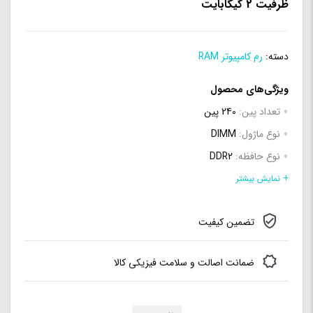
ظرفیت 2 گیگابایت
دسته:
رم کامپیوتر RAM
ویژگی‌های محصول
تعداد پین:
240 پین
نوع ماژول:
DIMM
نوع حافظه:
DDR2
میزان تاخیر:
6
+ نمایش بیشتر
سیستم خنک کننده:
ندارد
تضمین کیفیت
تعداد ماژول:
یک عدد
فرکانس RAM:
800
ضمانت اصالت و سلامت فیزیکی کالا
ظرفیت هر ماژول:
2 گیگابایت