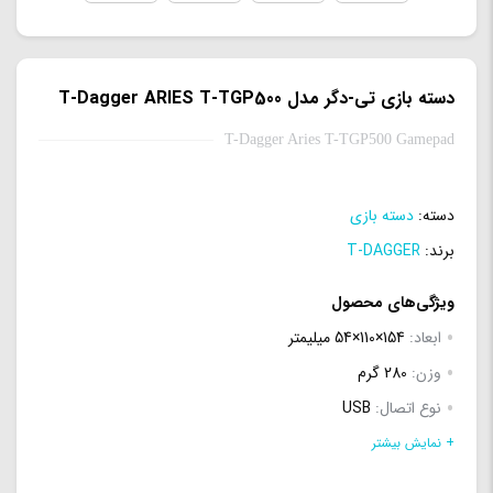
دسته بازی تی-دگر مدل T-Dagger ARIES T-TGP500
T-Dagger Aries T-TGP500 Gamepad
دسته:
دسته بازی
برند:
T-DAGGER
ویژگی‌های محصول
ابعاد:
154×110×54 میلیمتر
وزن:
280 گرم
نوع اتصال:
USB
قابلیت شوک:
دارد
+ نمایش بیشتر
سازگار با:
Nintendo Switch/PC/PS3 system