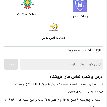
یک محصول با طراحی بهینه و عملکرد قابل قبول، و با کیفیت ساخت
سازگار با
Nintendo Switch/PC/PS3 system
و اجزاء سازنده. درست همانگونه که تی-دگر درتمام محصولات
ضمانت سلامت
پرداخت امن
خودتضمین نموده است
دارای دو موتور ویبره – دارای کلید های +/- /
مزایا
photo/ home buttons – قابلیت اتصال به
Nintendo Switch/PC/PS3 system
ضمانت اصل بودن
اطلاع از آخرین محصولات:
ارسال
آدرس و شماره تماس های فروشگاه
شیراز، خیابان ملاصدرا، کوچه2، مجتمع کامپیوتر پارس(PC CENTER)، واحد 103
07136474388 – 09014504300
از شنبه تا چهارشنبه 9 صبح تا 14 و 17عصر تا 21 شب و پنج شنبه ها از 9تا 14 در