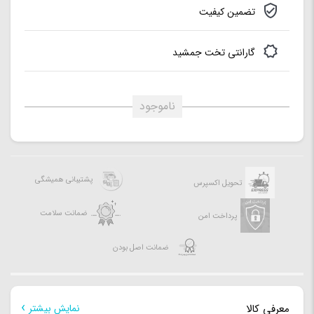
تضمین کیفیت
مزایا:
دارای دو موتور ویبره – دارای کلید های +/- / photo/ home
buttons – قابلیت اتصال به Nintendo Switch/PC/PS3
گارانتی تخت جمشید
system
ناموجود
پشتیبانی همیشگی
تحویل اکسپرس
ضمانت سلامت
پرداخت امن
ضمانت اصل بودن
معرفی کالا
نمایش بیشتر