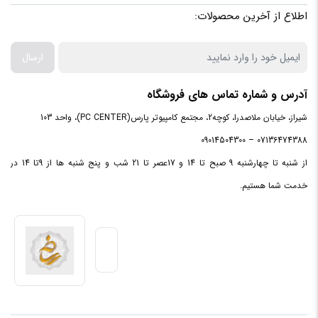
اطلاع از آخرین محصولات:
ارسال
آدرس و شماره تماس های فروشگاه
شیراز، خیابان ملاصدرا، کوچه2، مجتمع کامپیوتر پارس(PC CENTER)، واحد 103
07136474388 – 09014504300
از شنبه تا چهارشنبه 9 صبح تا 14 و 17عصر تا 21 شب و پنج شنبه ها از 9تا 14 در
خدمت شما هستیم.