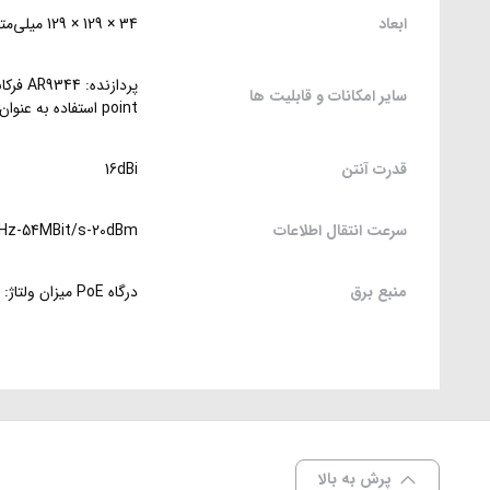
ابعاد
34 × 129 × 129 میلی‌متر
سایر امکانات و قابلیت ها
point استفاده به عنوان CPE تا فاصله 12 کیلومتری
قدرت آنتن
16dBi
سرعت انتقال اطلاعات
Hz-54MBit/s-20dBm
منبع برق
درگاه PoE میزان ولتاژ: 10-30
پرش به بالا