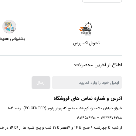
پشتیبانی همی
تحویل اکسپرس
اطلاع از آخرین محصولات:
ارسال
آدرس و شماره تماس های فروشگاه
شیراز، خیابان ملاصدرا، کوچه2، مجتمع کامپیوتر پارس(PC CENTER)، واحد 103
07136474388 – 09014504300
از شنبه تا چهارشنبه 9 صبح تا 14 و 17عصر تا 21 شب و پنج شنبه ها از 9تا 14 در خدمت شما هستیم.