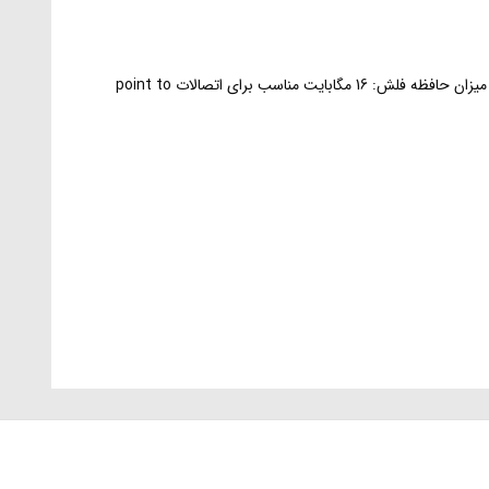
پردازنده: AR9344 فرکانس پردازنده: 600 مگاهرتز سیستم عامل: RouterOS میزان حافظه رم: 64 مگابایت میزان حافظه فلش: 16 مگابایت مناسب برای اتصالات point to