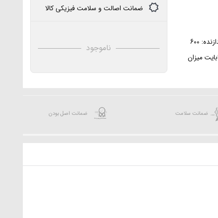
ضمانت اصالت و سلامت فیزیکی کالا
پردازنده: AR9344 فرکانس پردازنده: 600
ناموجود
امل: RouterOS میزان حافظه رم: 64 مگابایت میزان
حافظه فلش: 16 مگابایت مناسب برای اتصالات point to point استفاده به
ضمانت سلامت
ضمانت اصل بودن