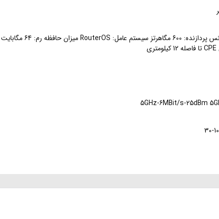
5GHz-6MBit/s-25dBm 5G