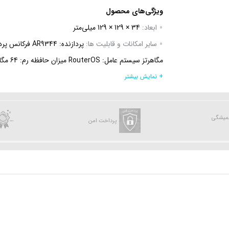
ویژگی‌های محصول
ابعاد:
34 × 129 × 129 میلی‌متر
سایر امکانات و قابلیت ها:
مگاهرتز سیستم ع
+ نمایش بیشتر
عنوان CPE تا فاصله 12 کیلومتری
قدرت آنتن:
16dBi
همیشگی
پرداخت امن
سرعت انتقال اطلاعات:
5GHz-6MBit/s-25dBm 5GHz-54MBit/s-20dBm
منبع برق:
درگاه PoE میزان ولتاژ: 10-30