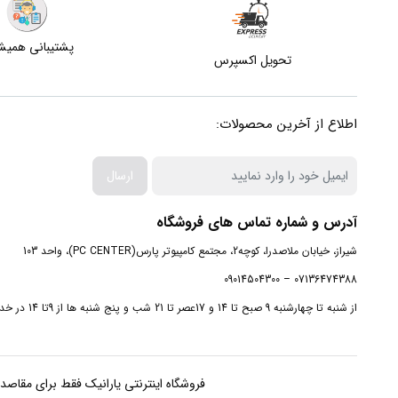
پشتیبانی همی
تحویل اکسپرس
اطلاع از آخرین محصولات:
ارسال
آدرس و شماره تماس های فروشگاه
شیراز، خیابان ملاصدرا، کوچه2، مجتمع کامپیوتر پارس(PC CENTER)، واحد 103
07136474388 – 09014504300
از شنبه تا چهارشنبه 9 صبح تا 14 و 17عصر تا 21 شب و پنج شنبه ها از 9تا 14 در خدمت شما هستیم.
فروشگاه اینترنتی یارانیک فقط برای مقاصد غیرتجا