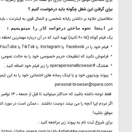
برای گرفتن این شغل چگونه باید درخواست کنیم ؟
متقاضیان علاوه بر داشتن رایانه شخصی و اتصال قوی به اینترنت ، باید به زبان انگلیسی و ح
در اینجا نحوه ساختن درخواست کار را مینویسیم :
یک فیلم کوتاه (۱۵-۶۰ ثانیه) تهیه کنید که در آن درباره مهمترین لحظه مرورگری در وب در زندگی خود صحبت کنید. این می تواند از یک حادثه خنده دار تا یک مکاشفه بسیار جدی باشد – کاملاً به خود شما بستگی دارد.
فیلم خود را در Facebook یا Instagram یا TikTok یا YouTube بارگذاری کنید.
فراموش نکنید که تنظیمات حریم خصوصی خود را به حالت عمومی ت
هشتگ
#operapersonalbrowser
را زیر فیلم خود اضافه کنید .
پیوند ویدیوی خود و یا لینک رسانه های اجتماعی خود را به این ایم
personal-browser@opera.com
فقط توجه داشته باشید که حداکثر میتوانید تا قبل از جمعه ، ۱۳ نوامبر (۲۳ آبان ۱۳۹۹) ارسال کنید.
اگر مردم اپرا آنچه را می بینند دوست داشتند ، ممکن است در مورد ان
موفق باشید!
برای شروع ثبت نام به پیوند زیر مراجعه کنید :
https://jobs.opera.com/p/8b097feb164e-personal-browser