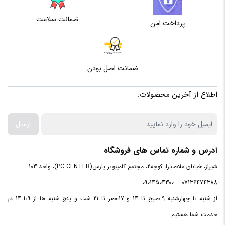
ضمانت سلامت
پرداخت امن
ضمانت اصل بودن
اطلاع از آخرین محصولات:
ارسال
آدرس و شماره تماس های فروشگاه
شیراز، خیابان ملاصدرا، کوچه2، مجتمع کامپیوتر پارس(PC CENTER)، واحد 103
07136474388 – 09014504300
از شنبه تا چهارشنبه 9 صبح تا 14 و 17عصر تا 21 شب و پنج شنبه ها از 9تا 14 در
خدمت شما هستیم.