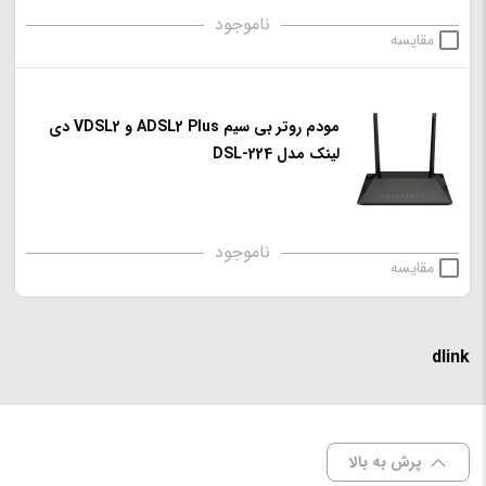
ناموجود
مقایسه
مودم روتر بی سیم ADSL2 Plus و VDSL2 دی
لینک مدل DSL-224
ناموجود
مقایسه
dlink
پرش به بالا