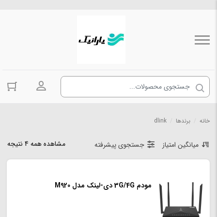
ورود به حسا
خانه
/
برندها
/
dlink
مشاهده همه 4 نتیجه
میانگین امتیاز
جستجوی پیشرفته
مودم 3G/4G دی-لینک مدل M920