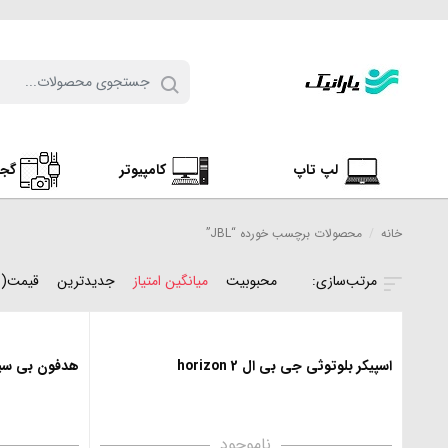
لپ تاپ
کامپیوتر
گج
خانه
/
محصولات برچسب خورده “JBL”
محبوبیت
میانگین امتیاز
جدیدترین
قیمت(ن
اسپیکر بلوتوثی جی بی ال horizon 2
هدفون بی سیم جی 
ناموجود