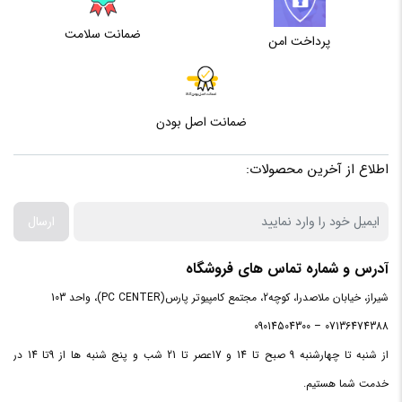
ضمانت سلامت
پرداخت امن
ضمانت اصل بودن
اطلاع از آخرین محصولات:
ارسال
آدرس و شماره تماس های فروشگاه
شیراز، خیابان ملاصدرا، کوچه2، مجتمع کامپیوتر پارس(PC CENTER)، واحد 103
07136474388 – 09014504300
از شنبه تا چهارشنبه 9 صبح تا 14 و 17عصر تا 21 شب و پنج شنبه ها از 9تا 14 در
خدمت شما هستیم.