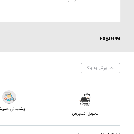
FX516PM
پرش به بالا
پشتیبانی همی
تحویل اکسپرس