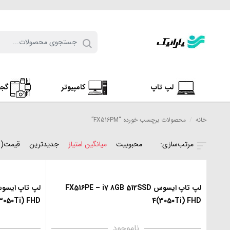
لپ تاپ
کامپیوتر
گج
خانه
/
محصولات برچسب خورده “FX516PM”
محبوبیت
میانگین امتیاز
جدیدترین
قیمت(ن
لپ تاپ ایسوس FX516PE – i7 8GB 512SSD
3050Ti) FHD
4(3050Ti) FHD
ناموجود