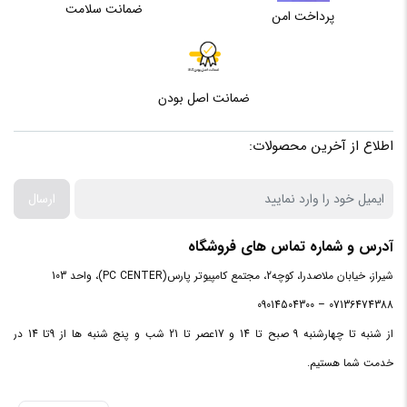
ضمانت سلامت
پرداخت امن
ضمانت اصل بودن
اطلاع از آخرین محصولات:
ارسال
آدرس و شماره تماس های فروشگاه
شیراز، خیابان ملاصدرا، کوچه2، مجتمع کامپیوتر پارس(PC CENTER)، واحد 103
07136474388 – 09014504300
از شنبه تا چهارشنبه 9 صبح تا 14 و 17عصر تا 21 شب و پنج شنبه ها از 9تا 14 در
خدمت شما هستیم.