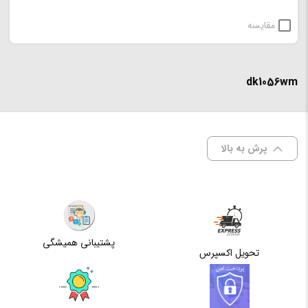
مقایسه
dk1056wm
پرش به بالا
پشتیبانی همیشگی
تحویل اکسپرس