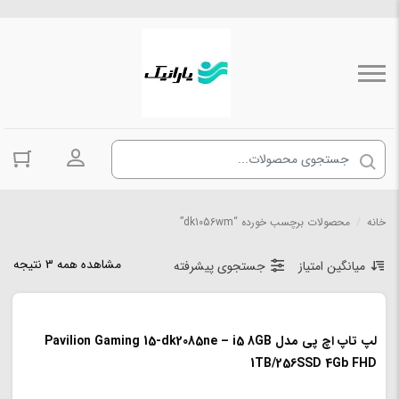
ورود به حسا
خانه
/
محصولات برچسب خورده “dk1056wm”
مشاهده همه 3 نتیجه
میانگین امتیاز
جستجوی پیشرفته
لپ تاپ اچ پی مدل Pavilion Gaming 15-dk2085ne – i5 8GB
1TB/256SSD 4Gb FHD