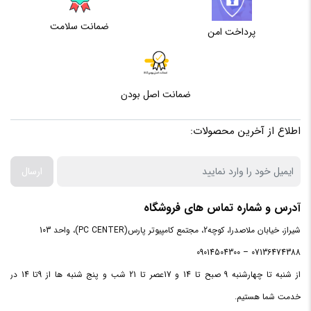
ضمانت سلامت
پرداخت امن
ضمانت اصل بودن
اطلاع از آخرین محصولات:
ارسال
آدرس و شماره تماس های فروشگاه
شیراز، خیابان ملاصدرا، کوچه2، مجتمع کامپیوتر پارس(PC CENTER)، واحد 103
07136474388 – 09014504300
از شنبه تا چهارشنبه 9 صبح تا 14 و 17عصر تا 21 شب و پنج شنبه ها از 9تا 14 در
خدمت شما هستیم.