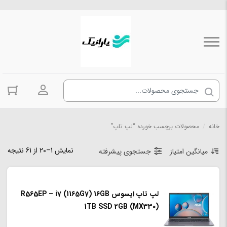
ورود به حسا
خانه
/
محصولات برچسب خورده “لپ تاپ”
نمایش 1–20 از 61 نتیجه
میانگین امتیاز
جستجوی پیشرفته
لپ تاپ ایسوس R565EP – i7 (1165G7) 16GB
1TB SSD 2GB (MX330)