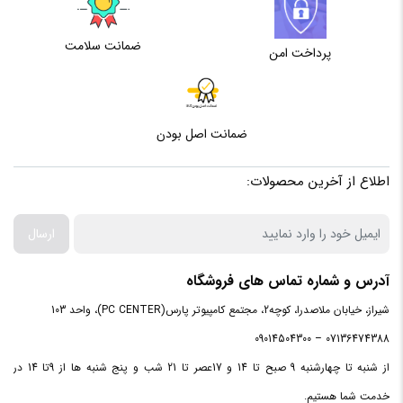
ضمانت سلامت
پرداخت امن
ضمانت اصل بودن
اطلاع از آخرین محصولات:
ارسال
آدرس و شماره تماس های فروشگاه
شیراز، خیابان ملاصدرا، کوچه2، مجتمع کامپیوتر پارس(PC CENTER)، واحد 103
07136474388 – 09014504300
از شنبه تا چهارشنبه 9 صبح تا 14 و 17عصر تا 21 شب و پنج شنبه ها از 9تا 14 در
خدمت شما هستیم.