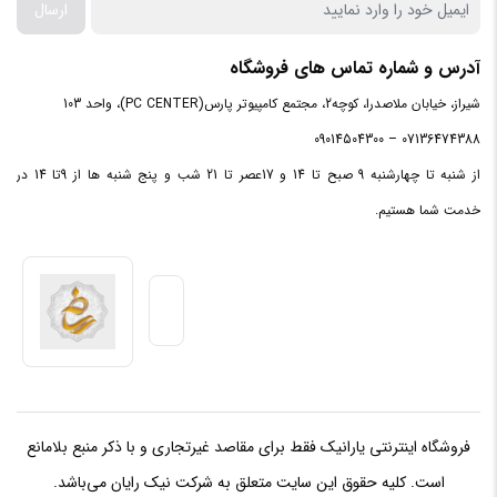
ارسال
آدرس و شماره تماس های فروشگاه
شیراز، خیابان ملاصدرا، کوچه2، مجتمع کامپیوتر پارس(PC CENTER)، واحد 103
07136474388 – 09014504300
از شنبه تا چهارشنبه 9 صبح تا 14 و 17عصر تا 21 شب و پنج شنبه ها از 9تا 14 در
خدمت شما هستیم.
فروشگاه اینترنتی یارانیک فقط برای مقاصد غیرتجاری و با ذکر منبع بلامانع
است. کلیه حقوق این سایت متعلق به شرکت نیک رایان می‌باشد.