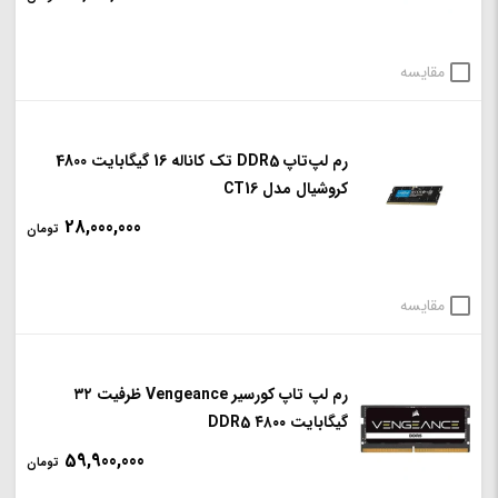
مقایسه
رم لپ‌تاپ DDR5 تک کاناله 16 گیگابایت 4800
کروشیال مدل CT16
28,000,000
تومان
مقایسه
رم لپ تاپ کورسیر Vengeance ظرفیت ۳۲
گیگابایت DDR5 ۴۸۰۰
59,900,000
تومان