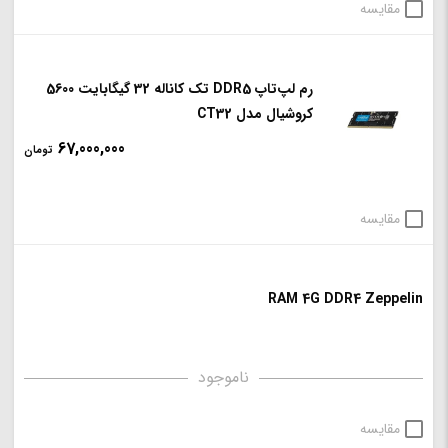
مقایسه
رم لپ‌تاپ DDR5 تک کاناله 32 گیگابایت 5600
کروشیال مدل CT32
67,000,000
تومان
مقایسه
RAM 4G DDR4 Zeppelin
ناموجود
مقایسه