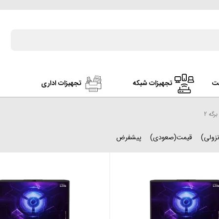
ت
تجهیزات شبکه
تجهیزات اداری
برگه 2
زولی)
قیمت(صعودی)
پیشفرض