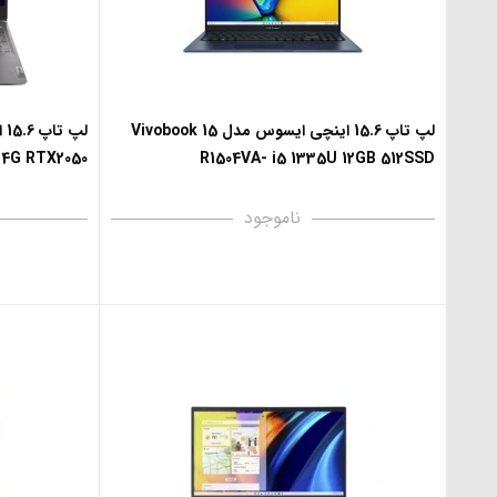
لپ تاپ 15.6 اینچی ایسوس مدل Vivobook 15
 4G RTX2050
R1504VA- i5 1335U 12GB 512SSD
ناموجود