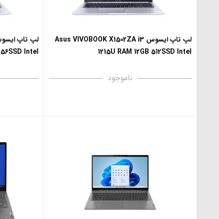
لپ تاپ ایسوس Asus VIVOBOOK X1502ZA i3
56SSD Intel
1215U RAM 12GB 512SSD Intel
ناموجود