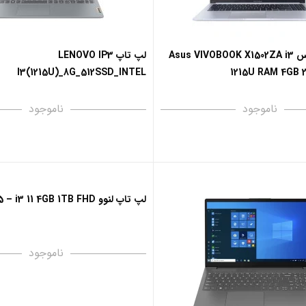
لپ تاپ ایسوس Asus VIVOBOOK X1502ZA i3
لپ تاپ LENOVO IP3
I3(1215U)_8G_512SSD_INTEL
1215U RAM 4GB 2
ناموجود
ناموجود
لپ تاپ لنوو Lenovo V15 – i3 11 4GB 1TB FHD
ناموجود