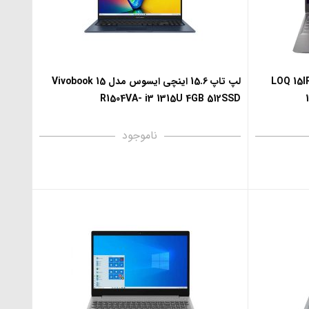
 لنوو مدل LOQ 15IRH8-i5
لپ تاپ 15.6 اینچی ایسوس مدل Vivobook 15
R1504VA- i3 1315U 4GB 512SSD
ناموجود