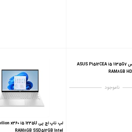
لپ تاپ ایسوس ASUS P1512CEA i5 1135G7
RAM8GB HD
ناموجود
لپ تاپ اچ پی on x360 i5 1235U
RAM8GB SSD512GB Intel