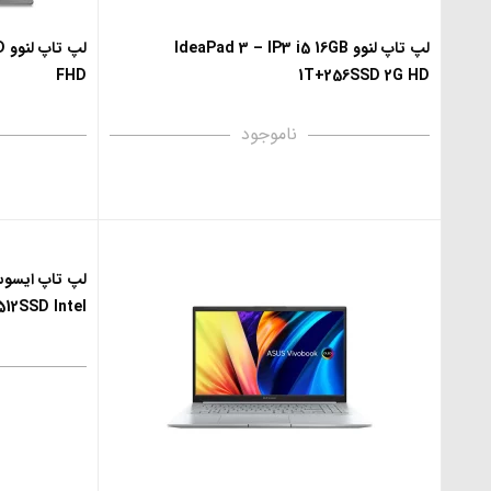
لپ تاپ لنوو IdeaPad 3 – IP3 i5 16GB
ل
FHD
1T+256SSD 2G HD
ناموجود
12SSD Intel