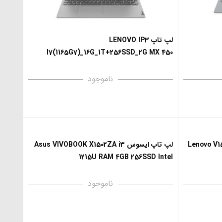
لپ تاپ LENOVO IP3
I7(1165G7)_16G_1T+256SSD_2G MX 450
ناموجود
لپ تاپ ایسوس Asus VIVOBOOK X1502ZA i3
1215U RAM 4GB 256SSD Intel
ناموجود