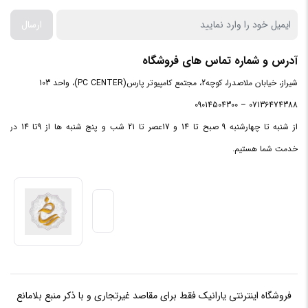
ارسال
آدرس و شماره تماس های فروشگاه
شیراز، خیابان ملاصدرا، کوچه2، مجتمع کامپیوتر پارس(PC CENTER)، واحد 103
07136474388 – 09014504300
از شنبه تا چهارشنبه 9 صبح تا 14 و 17عصر تا 21 شب و پنج شنبه ها از 9تا 14 در
خدمت شما هستیم.
فروشگاه اینترنتی یارانیک فقط برای مقاصد غیرتجاری و با ذکر منبع بلامانع