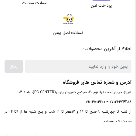
ضمانت سلامت
پرداخت امن
ضمانت اصل بودن
اطلاع از آخرین محصولات:
ارسال
آدرس و شماره تماس های فروشگاه
شیراز، خیابان ملاصدرا، کوچه2، مجتمع کامپیوتر پارس(PC CENTER)، واحد 103
07136474388 – 09014504300
از شنبه تا چهارشنبه 9 صبح تا 14 و 17عصر تا 21 شب و پنج شنبه ها از 9تا 14 در
خدمت شما هستیم.