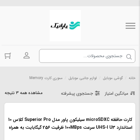
ورود به حسا
خانه
/
گوشی موبایل
/
لوازم جانبی موبایل
/
مموری کارت Memory
مشاهده همه 3 نتیجه
میانگین امتیاز
جستجوی پیشرفته
کارت حافظه microSDXC سیلیکون پاور مدل Superior Pro کلاس 10
استاندارد UHS-I U3 سرعت 100MBps ظرفیت 256 گیگابایت به همراه
آداپتور SD