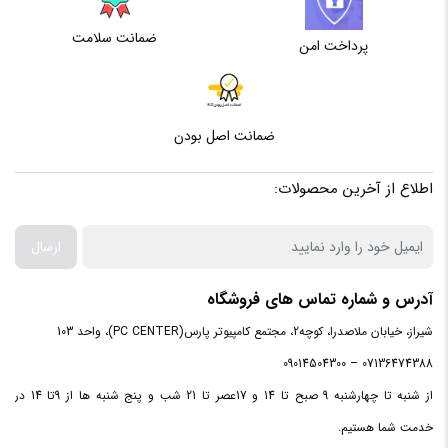
ضمانت سلامت
پرداخت امن
ضمانت اصل بودن
اطلاع از آخرین محصولات:
ارسال
آدرس و شماره تماس های فروشگاه
شیراز، خیابان ملاصدرا، کوچه2، مجتمع کامپیوتر پارس(PC CENTER)، واحد 103
07136474388 – 09014504300
از شنبه تا چهارشنبه 9 صبح تا 14 و 17عصر تا 21 شب و پنج شنبه ها از 9تا 14 در
خدمت شما هستیم.