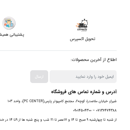
پشتیبانی همی
تحویل اکسپرس
اطلاع از آخرین محصولات:
ارسال
آدرس و شماره تماس های فروشگاه
شیراز، خیابان ملاصدرا، کوچه2، مجتمع کامپیوتر پارس(PC CENTER)، واحد 103
07136474388 – 09014504300
از شنبه تا چهارشنبه 9 صبح تا 14 و 17عصر تا 21 شب و پنج شنبه ها از 9تا 14 در خدمت شما هستیم.