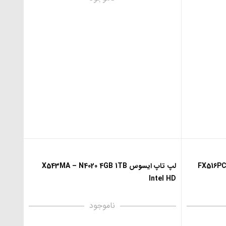
FX516PC – i7
لپ تاپ ایسوس X543MA – N4020 4GB 1TB
Intel HD
ناموجود