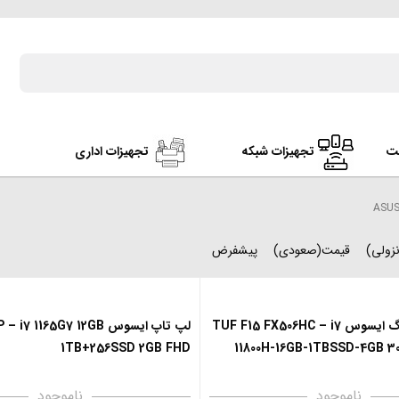
ت
تجهیزات شبکه
تجهیزات اداری
زولی)
قیمت(صعودی)
پیشفرض
لپ تاپ گیمینگ ایسوس TUF F15 FX506HC – i7
لپ تاپ ایسوس 7 1165G7 12GB
1TB+256SSD 2GB FHD
11800H-16GB-1TBSSD-4GB 3
ناموجود
ناموجود