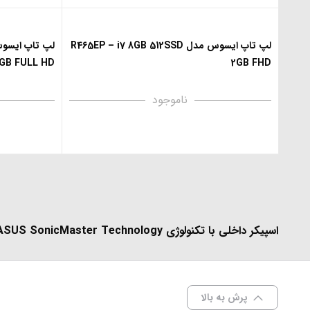
لپ تاپ ایسوس مدل R465EP – i7 8GB 512SSD
GB FULL HD
2GB FHD
ناموجود
اسپیکر داخلی با تکنولوژی ASUS SonicMaster Technology
پرش به بالا