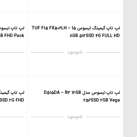
لپ تاپ گیمینگ ایسوس TUF F15 FX506LH – I5
B FHD Pack
8GB 512SSD 4G FULL HD
ناموجود
لپ تاپ ایسوس مدل D515DA – R3 12GB
 SSD 2G FHD
256SSD 2GB Vega
ناموجود