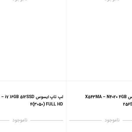
لپ تاپ ایسوس X543MA – N4020 4GB
لپ تاپ ایسوس  16GB 512SSD
4(3050) FULL HD
256S
ناموجود
ناموجود