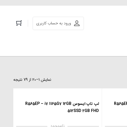
ورود به حساب کاربری
نمایش 1–20 از 79 نتیجه
R565EP – i
لپ تاپ ایسوس R565EP – i7 1165G7 12GB
512SSD 2GB FHD
ناموجود