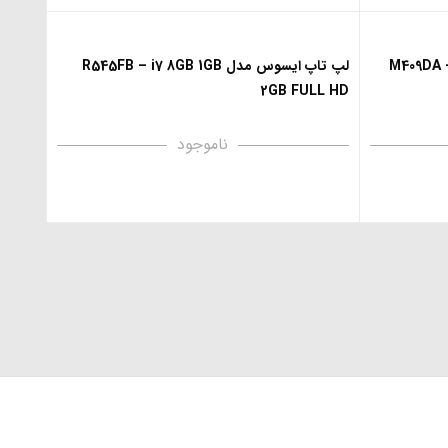
M409DA – R3 4G
لپ تاپ ایسوس مدل R545FB – i7 8GB 1GB
2GB FULL HD
ناموجود