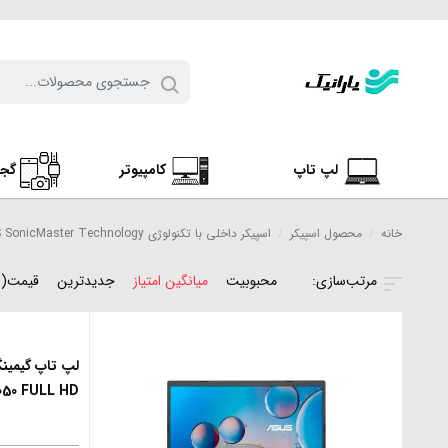
لپ تاپ
کامپیوتر
گج
خانه
/
محصول اسپیکر
/
اسپیکر داخلی با تکنولوژی ASUS SonicMaster Technology
محبوبیت
میانگین امتیاز
جدیدترین
قیمت(ن
050 FULL HD