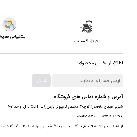
پشتیبانی همی
تحویل اکسپرس
اطلاع از آخرین محصولات:
ارسال
آدرس و شماره تماس های فروشگاه
شیراز، خیابان ملاصدرا، کوچه2، مجتمع کامپیوتر پارس(PC CENTER)، واحد 103
07136474388 – 09014504300
از شنبه تا چهارشنبه 9 صبح تا 14 و 17عصر تا 21 شب و پنج شنبه ها از 9تا 14 در خدمت شما هستیم.