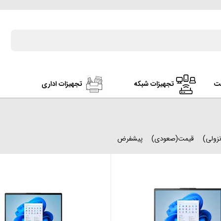
ت
تجهیزات شبکه
تجهیزات اداری
زولی)
قیمت(صعودی)
پیشفرض