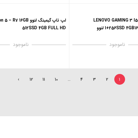
LENOVO GAMING 3 I5 
لپ تاپ گیمینگ لنوو  R7 16GB
1+256SSD 4GB لنوو
512SSD 4GB FULL HD
ناموجود
ناموجود
›
12
11
10
…
4
3
2
1