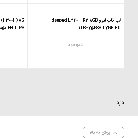
لپ تاپ لنوو Ideapad L340 – R3 8GB
(10300H) 8G
1TB+256SSD 2GF HD
16050 FHD IPS
ناموجود
دارد
پرش به بالا