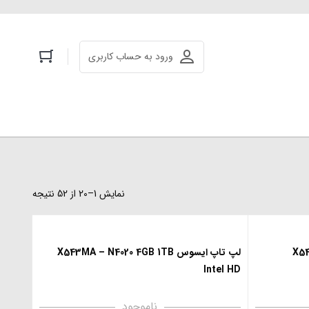
ورود به حساب کاربری
نمایش 1–20 از 52 نتیجه
X543M
لپ تاپ ایسوس X543MA – N4020 4GB 1TB
Intel HD
ناموجود