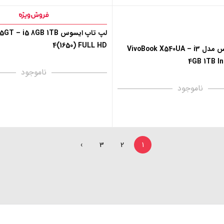
لپ تاپ ایسوس  – i5 8GB 1TB
4(1650) FULL HD
لپ تاپ ایسوس مدل VivoBook X540UA – i3
4GB 1TB In
ناموجود
ناموجود
›
3
2
1