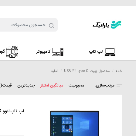
لپ تاپ
کامپیوتر
گج
خانه
/
محصول پورت USB 3.1 type C
/
ندارد
محبوبیت
میانگین امتیاز
جدیدترین
قیمت(ن
لپ تاپ لنوو Lenovo V15 – i3 11 4GB 1TB FHD