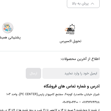
پرش به بالا
پشتیبانی همی
تحویل اکسپرس
اطلاع از آخرین محصولات:
ارسال
آدرس و شماره تماس های فروشگاه
شیراز، خیابان ملاصدرا، کوچه2، مجتمع کامپیوتر پارس(PC CENTER)، واحد 103
07136474388 – 09014504300
از شنبه تا چهارشنبه 9 صبح تا 14 و 17عصر تا 21 شب و پنج شنبه ها از 9تا 14 در خدمت شما هستیم.