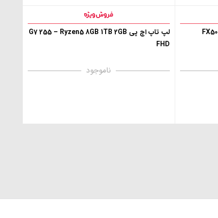
FX505GT
لپ تاپ اچ پی G7 255 – Ryzen5 8GB 1TB 2GB
FHD
ناموجود