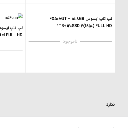
لپ تاپ ایسوس FX505GT – i5 8GB
1TB+120SSD 4(1650) FULL HD
tel FULL HD
ناموجود
ندارد