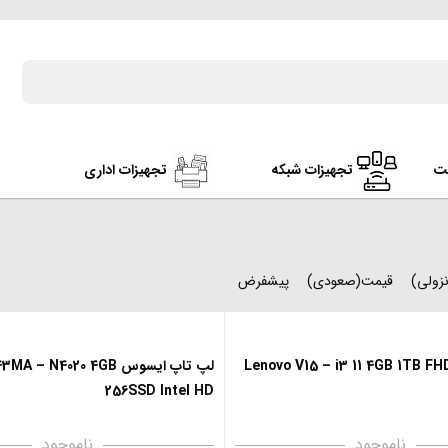
ت
تجهیزات شبکه
تجهیزات اداری
زولی)
قیمت(صعودی)
پیشفرض
لپ تاپ ایسوس A – N4020 4GB
256SSD Intel HD
ناموجود
ناموجود