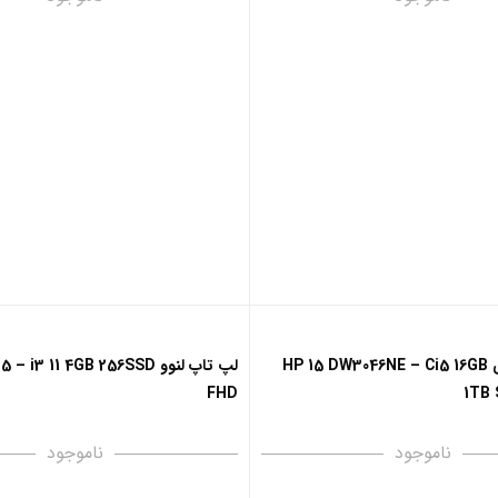
لپ تاپ اچ پی HP 15 DW3046NE – Ci5 16GB
لپ تاپ لنوو  i3 11 4GB 256SSD
FHD
1TB 
ناموجود
ناموجود