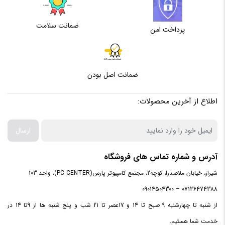
ضمانت سلامت
پرداخت امن
ضمانت اصل بودن
اطلاع از آخرین محصولات:
ارسال
آدرس و شماره تماس های فروشگاه
شیراز، خیابان ملاصدرا، کوچه2، مجتمع کامپیوتر پارس(PC CENTER)، واحد 103
07136474388 – 09014504300
از شنبه تا چهارشنبه 9 صبح تا 14 و 17عصر تا 21 شب و پنج شنبه ها از 9تا 14 در
خدمت شما هستیم.