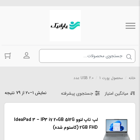
ورود به حسا
خانه
/
محصول پورت USB 2.0
1 عدد
/
نمایش 1–20 از 79 نتیجه
میانگین امتیاز
جستجوی پیشرفته
لپ تاپ لنوو IdeaPad 3 – IP3 i7 20GB 512G
2GB FHD (کاستوم شده)