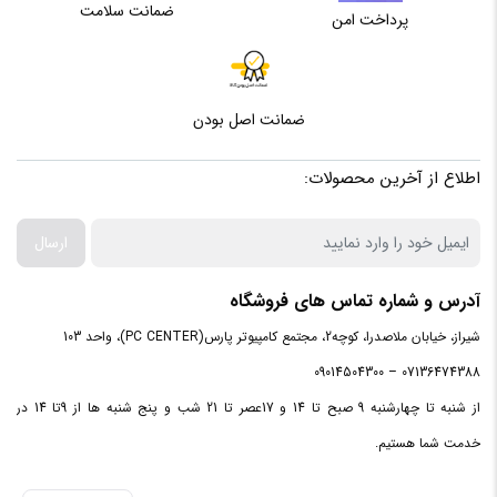
ضمانت سلامت
پرداخت امن
ضمانت اصل بودن
اطلاع از آخرین محصولات:
ارسال
آدرس و شماره تماس های فروشگاه
شیراز، خیابان ملاصدرا، کوچه2، مجتمع کامپیوتر پارس(PC CENTER)، واحد 103
07136474388 – 09014504300
از شنبه تا چهارشنبه 9 صبح تا 14 و 17عصر تا 21 شب و پنج شنبه ها از 9تا 14 در
خدمت شما هستیم.